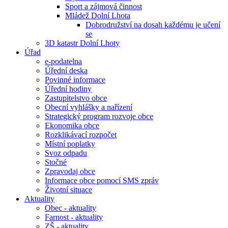
Sport a zájmová činnost
Mládež Dolní Lhota
Dobrodružství na dosah každému je učení
se
3D katastr Dolní Lhoty
Úřad
e-podatelna
Úřední deska
Povinné informace
Úřední hodiny
Zastupitelstvo obce
Obecní vyhlášky a nařízení
Strategický program rozvoje obce
Ekonomika obce
Rozklikávací rozpočet
Místní poplatky
Svoz odpadu
Stočné
Zpravodaj obce
Informace obce pomocí SMS zpráv
Životní situace
Aktuality
Obec - aktuality
Farnost - aktuality
ZŠ - aktuality