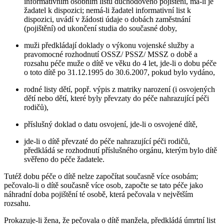
informativním osobním listu důchodového pojištění, má-li je
žadatel k dispozici; nemá-li žadatel informativní list k
dispozici, uvádí v žádosti údaje o dobách zaměstnání
(pojištění) od ukončení studia do současné doby,
muži předkládají doklady o výkonu vojenské služby a
pravomocné rozhodnutí OSSZ/ PSSZ/ MSSZ o době a
rozsahu péče muže o dítě ve věku do 4 let, jde-li o dobu péče
o toto dítě po 31.12.1995 do 30.6.2007, pokud bylo vydáno,
rodné listy dětí, popř. výpis z matriky narození (i osvojených
dětí nebo dětí, které byly převzaty do péče nahrazující péči
rodičů),
příslušný doklad o datu osvojení, jde-li o osvojené dítě,
jde-li o dítě převzaté do péče nahrazující péči rodičů,
předkládá se rozhodnutí příslušného orgánu, kterým bylo dítě
svěřeno do péče žadatele.
Tutéž dobu péče o dítě nelze započítat současně více osobám;
pečovalo-li o dítě současně více osob, započte se tato péče jako
náhradní doba pojištění té osobě, která pečovala v největším
rozsahu.
Prokazuje-li žena, že pečovala o dítě manžela, předkládá úmrtní list