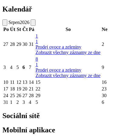
Kalendář
Srpen
2026
Po
Út
St
Čt
Pá
So
Ne
1
1
27
28
29
30
31
2
Prodej ovoce a zeleniny
Zobrazit všechny záznamy ze dne
8
1
3
4
5
6
7
9
Prodej ovoce a zeleniny
Zobrazit všechny záznamy ze dne
10
11
12
13
14
15
16
17
18
19
20
21
22
23
24
25
26
27
28
29
30
31
1
2
3
4
5
6
Sociální sítě
Mobilní aplikace