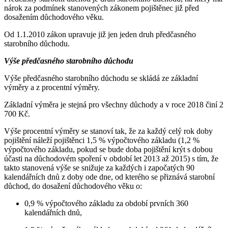
nárok za podmínek stanovených zákonem pojištěnec již před
dosažením důchodového věku.
Od 1.1.2010 zákon upravuje již jen jeden druh předčasného
starobního důchodu.
Výše předčasného starobního důchodu
Výše předčasného starobního důchodu se skládá ze základní
výměry a z procentní výměry.
Základní výměra je stejná pro všechny důchody a v roce 2018 činí 2
700 Kč.
Výše procentní výměry se stanoví tak, že za každý celý rok doby
pojištění náleží pojištěnci 1,5 % výpočtového základu (1,2 %
výpočtového základu, pokud se bude doba pojištění krýt s dobou
účasti na důchodovém spoření v období let 2013 až 2015) s tím, že
takto stanovená výše se snižuje za každých i započatých 90
kalendářních dnů z doby ode dne, od kterého se přiznává starobní
důchod, do dosažení důchodového věku o:
0,9 % výpočtového základu za období prvních 360
kalendářních dnů,