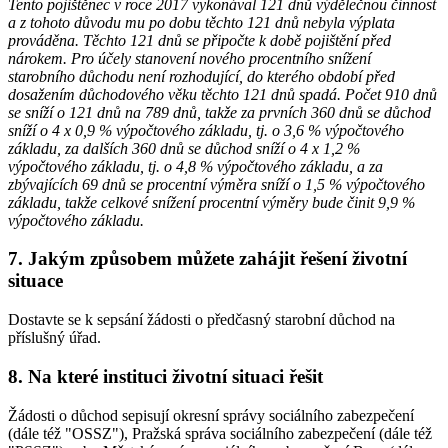
Tento pojištěnec v roce 2017 vykonával 121 dnů výdělečnou činnost
a z tohoto důvodu mu po dobu těchto 121 dnů nebyla výplata
prováděna. Těchto 121 dnů se připočte k době pojištění před
nárokem. Pro účely stanovení nového procentního snížení
starobního důchodu není rozhodující, do kterého období před
dosažením důchodového věku těchto 121 dnů spadá. Počet 910 dnů
se sníží o 121 dnů na 789 dnů, takže za prvních 360 dnů se důchod
sníží o 4 x 0,9 % výpočtového základu, tj. o 3,6 % výpočtového
základu, za dalších 360 dnů se důchod sníží o 4 x 1,2 %
výpočtového základu, tj. o 4,8 % výpočtového základu, a za
zbývajících 69 dnů se procentní výměra sníží o 1,5 % výpočtového
základu, takže celkové snížení procentní výměry bude činit 9,9 %
výpočtového základu.
7. Jakým způsobem můžete zahájit řešení životní
situace
Dostavte se k sepsání žádosti o předčasný starobní důchod na
příslušný úřad.
8. Na které instituci životní situaci řešit
Žádosti o důchod sepisují okresní správy sociálního zabezpečení
(dále též "OSSZ"), Pražská správa sociálního zabezpečení (dále též