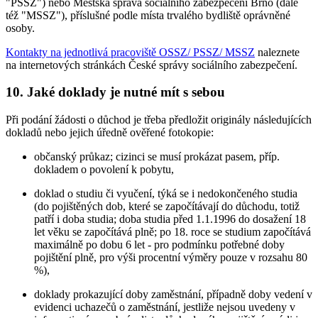
"PSSZ") nebo Městská správa sociálního zabezpečení Brno (dále
též "MSSZ"), příslušné podle místa trvalého bydliště oprávněné
osoby.
Kontakty na jednotlivá pracoviště OSSZ/ PSSZ/ MSSZ
naleznete
na internetových stránkách České správy sociálního zabezpečení.
10. Jaké doklady je nutné mít s sebou
Při podání žádosti o důchod je třeba předložit originály následujících
dokladů nebo jejich úředně ověřené fotokopie:
občanský průkaz; cizinci se musí prokázat pasem, příp.
dokladem o povolení k pobytu,
doklad o studiu či vyučení, týká se i nedokončeného studia
(do pojištěných dob, které se započítávají do důchodu, totiž
patří i doba studia; doba studia před 1.1.1996 do dosažení 18
let věku se započítává plně; po 18. roce se studium započítává
maximálně po dobu 6 let - pro podmínku potřebné doby
pojištění plně, pro výši procentní výměry pouze v rozsahu 80
%),
doklady prokazující doby zaměstnání, případně doby vedení v
evidenci uchazečů o zaměstnání, jestliže nejsou uvedeny v