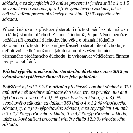
základu, a za zbývajících 30 dnů se procentní výměra sníží o 1 x 1,5
% výpočtového základu, tj. o 1,5 % výpočtového základu, takže
celkové snížení procentní výměry bude činit 9,9 % výpočtového
základu.
Přiznání nároku na předčasný starobní důchod brání vzniku nároku
na řádný starobní důchod. Znamená to tudíž, že pojištěnec nemůže
požádat při dosažení důchodového věku o přiznání řádného
starobního důchodu. Přiznání předčasného starobního důchodu je
definitivní. Jediná možnost, jak dosáhnout zvýšení tohoto
přiznaného předčasného důchodu, je vykonávat výdělečnou činnost
bez jeho pobírání.
Příklad výpočtu předčasného starobního důchodu v roce 2018 po
vykonávání výdělečné činnosti bez jeho pobírání:
Pojištěnci byl od 1.5.2016 přiznán předčasný starobní důchod o 910
dnů dříve než dosáhne důchodového věku, tzn. za prvních 360 dnů
byl důchod snížen o 4 x 0,9 % výpočtového základu, tj. o 3,6 %
výpočtového základu, za dalších 360 dnů o 4 x 1,2 % výpočtového
základu, tj. o 4,8 % výpočtového základu, a za zbývajících 190 dnů
o 3 x 1,5 % výpočtového základu, tj. o 4,5 % výpočtového základu,
takže celkové snížení procentní výměry činilo 12,9 % výpočtového
základu.