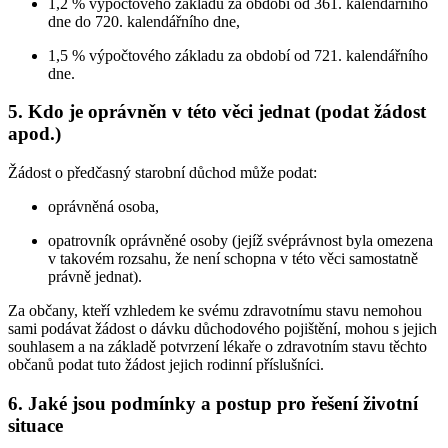
1,2 % výpočtového základu za období od 361. kalendářního
dne do 720. kalendářního dne,
1,5 % výpočtového základu za období od 721. kalendářního
dne.
5. Kdo je oprávněn v této věci jednat (podat žádost
apod.)
Žádost o předčasný starobní důchod může podat:
oprávněná osoba,
opatrovník oprávněné osoby (jejíž svéprávnost byla omezena
v takovém rozsahu, že není schopna v této věci samostatně
právně jednat).
Za občany, kteří vzhledem ke svému zdravotnímu stavu nemohou
sami podávat žádost o dávku důchodového pojištění, mohou s jejich
souhlasem a na základě potvrzení lékaře o zdravotním stavu těchto
občanů podat tuto žádost jejich rodinní příslušníci.
6. Jaké jsou podmínky a postup pro řešení životní
situace