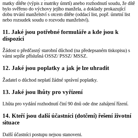
matky dítěte (výpis z matriky úmrtí) anebo rozhodnutí soudu, že dítě
bylo svěřeno do výchovy jejího manžela, a doklady prokazující
dobu trvání manželství s otcem dítěte (oddací list, popř. úmrtní list
nebo rozsudek soudu o rozvodu manželství).
11. Jaké jsou potřebné formuláře a kde jsou k
dispozici
Žádost o předčasný starobní důchod (na předepsaném tiskopisu) s
vámi sepíše příslušná OSSZ/ PSSZ/ MSSZ.
12. Jaké jsou poplatky a jak je lze uhradit
Žadatel o důchod neplatí žádné správní poplatky.
13. Jaké jsou lhůty pro vyřízení
Lhůta pro vydání rozhodnutí činí 90 dnů ode dne zahájení řízení.
14. Kteří jsou další účastníci (dotčení) řešení životní
situace
Další účastníci postupu nejsou stanoveni.