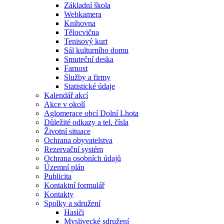
Základní škola
Webkamera
Knihovna
Tělocvična
Tenisový kurt
Sál kulturního domu
Smuteční deska
Farnost
Služby a firmy
Statistické údaje
Kalendář akcí
Akce v okolí
Aglomerace obcí Dolní Lhota
Důležité odkazy a tel. čísla
Životní situace
Ochrana obyvatelstva
Rezervační systém
Ochrana osobních údajů
Územní plán
Publicita
Kontaktní formulář
Kontakty
Spolky a sdružení
Hasiči
Myslivecké sdružení