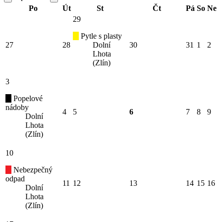
Po
Út
St
Čt
Pá
So
Ne
29
Pytle s plasty
27
28
Dolní
30
31
1
2
Lhota
(Zlín)
3
Popelové
nádoby
4
5
6
7
8
9
Dolní
Lhota
(Zlín)
10
Nebezpečný
odpad
11
12
13
14
15
16
Dolní
Lhota
(Zlín)