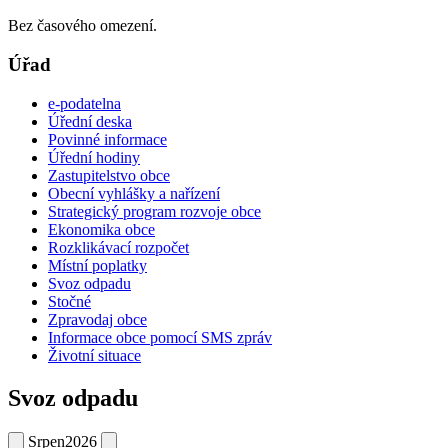
Bez časového omezení.
Úřad
e-podatelna
Úřední deska
Povinné informace
Úřední hodiny
Zastupitelstvo obce
Obecní vyhlášky a nařízení
Strategický program rozvoje obce
Ekonomika obce
Rozklikávací rozpočet
Místní poplatky
Svoz odpadu
Stočné
Zpravodaj obce
Informace obce pomocí SMS zpráv
Životní situace
Svoz odpadu
Srpen
2026