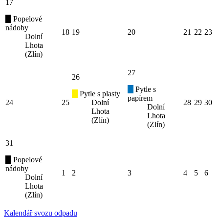
17
Popelové
nádoby
18
19
20
21
22
23
Dolní
Lhota
(Zlín)
27
26
Pytle s
Pytle s plasty
papírem
24
25
Dolní
28
29
30
Dolní
Lhota
Lhota
(Zlín)
(Zlín)
31
Popelové
nádoby
1
2
3
4
5
6
Dolní
Lhota
(Zlín)
Kalendář svozu odpadu