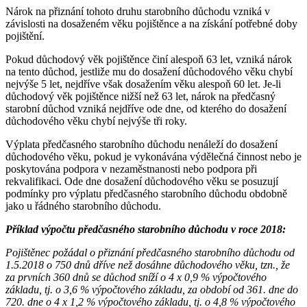
Nárok na přiznání tohoto druhu starobního důchodu vzniká v
závislosti na dosaženém věku pojištěnce a na získání potřebné doby
pojištění.
Pokud důchodový věk pojištěnce činí alespoň 63 let, vzniká nárok
na tento důchod, jestliže mu do dosažení důchodového věku chybí
nejvýše 5 let, nejdříve však dosažením věku alespoň 60 let. Je-li
důchodový věk pojištěnce nižší než 63 let, nárok na předčasný
starobní důchod vzniká nejdříve ode dne, od kterého do dosažení
důchodového věku chybí nejvýše tři roky.
Výplata předčasného starobního důchodu nenáleží do dosažení
důchodového věku, pokud je vykonávána výdělečná činnost nebo je
poskytována podpora v nezaměstnanosti nebo podpora při
rekvalifikaci. Ode dne dosažení důchodového věku se posuzují
podmínky pro výplatu předčasného starobního důchodu obdobně
jako u řádného starobního důchodu.
Příklad výpočtu předčasného starobního důchodu v roce 2018:
Pojištěnec požádal o přiznání předčasného starobního důchodu od
1.5.2018 o 750 dnů dříve než dosáhne důchodového věku, tzn., že
za prvních 360 dnů se důchod sníží o 4 x 0,9 % výpočtového
základu, tj. o 3,6 % výpočtového základu, za období od 361. dne do
720. dne o 4 x 1,2 % výpočtového základu, tj. o 4,8 % výpočtového