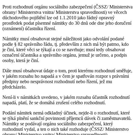
Proti rozhodnutí orgánu sociálního zabezpečení (ČSSZ/ Ministerstva
obrany/ Ministerstva vnitra/ Ministerstva spravedlnosti) ve věcech
důchodového pojištění lze od 1.1.2010 jako řádný opravný
prostředek podat písemné námitky do 30 dnů ode dne jeho doručení
(oznámení) účastníku řízení.
Námitky musí obsahovat stejné náležitosti jako odvolání podané
podle § 82 správního řádu, tj. především z nich má být patrno, kdo
je činí, které věci se týkají a co se navrhuje; musí tedy obsahovat
označení účastníka a správního orgánu, jemuž je určeno, a podpis
osoby, která je činí.
Dále musí obsahovat údaje o tom, proti kterému rozhodnutí směřuje,
v jakém rozsahu ho napadá a v čem je spatřován rozpor s právními
předpisy nebo nesprávnost rozhodnutí nebo řízení, jež mu
předcházelo.
Není-li v námitkách uvedeno, v jakém rozsahu účastník rozhodnutí
napadá, platí, že se domáhá zrušení celého rozhodnutí.
Podání námitek nemá odkladný účinek, nejde-li o rozhodnutí, které
se týká plnění sankční povinnosti příjemců dávek či zaměstnavatelů.
Námitky se podávají orgánu sociálního zabezpečení, který
rozhodnutí vydal, a ten o nich také rozhoduje (ČSSZ/ Ministerstvo
obrany/ Ministerstvo vnitra/ Ministerstvo spravedlnosti).