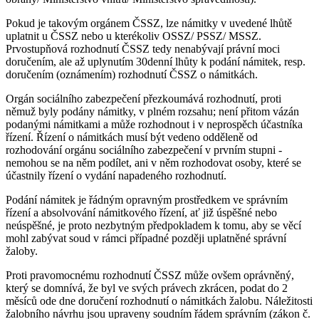
Pokud je takovým orgánem ČSSZ, lze námitky v uvedené lhůtě
uplatnit u ČSSZ nebo u kterékoliv OSSZ/ PSSZ/ MSSZ.
Prvostupňová rozhodnutí ČSSZ tedy nenabývají právní moci
doručením, ale až uplynutím 30denní lhůty k podání námitek, resp.
doručením (oznámením) rozhodnutí ČSSZ o námitkách.
Orgán sociálního zabezpečení přezkoumává rozhodnutí, proti
němuž byly podány námitky, v plném rozsahu; není přitom vázán
podanými námitkami a může rozhodnout i v neprospěch účastníka
řízení. Řízení o námitkách musí být vedeno odděleně od
rozhodování orgánu sociálního zabezpečení v prvním stupni -
nemohou se na něm podílet, ani v něm rozhodovat osoby, které se
účastnily řízení o vydání napadeného rozhodnutí.
Podání námitek je řádným opravným prostředkem ve správním
řízení a absolvování námitkového řízení, ať již úspěšné nebo
neúspěšné, je proto nezbytným předpokladem k tomu, aby se věcí
mohl zabývat soud v rámci případné později uplatněné správní
žaloby.
Proti pravomocnému rozhodnutí ČSSZ může ovšem oprávněný,
který se domnívá, že byl ve svých právech zkrácen, podat do 2
měsíců ode dne doručení rozhodnutí o námitkách žalobu. Náležitosti
žalobního návrhu jsou upraveny soudním řádem správním (zákon č.