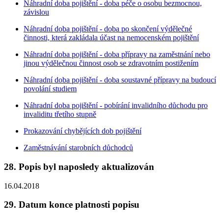
Náhradní doba pojištění - doba péče o osobu bezmocnou,
závislou
Náhradní doba pojištění - doba po skončení výdělečné
činnosti, která zakládala účast na nemocenském pojištění
Náhradní doba pojištění - doba přípravy na zaměstnání nebo
jinou výdělečnou činnost osob se zdravotním postižením
Náhradní doba pojištění - doba soustavné přípravy na budoucí
povolání studiem
Náhradní doba pojištění - pobírání invalidního důchodu pro
invaliditu třetího stupně
Prokazování chybějících dob pojištění
Zaměstnávání starobních důchodců
28. Popis byl naposledy aktualizován
16.04.2018
29. Datum konce platnosti popisu