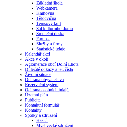
Základní škola
Webkamera
Knihovna
Tělocvična
Tenisový kurt
Sál kulturního domu
Smuteční deska
Farnost
Služby a firmy
Statistické údaje
Kalendář akcí
Akce v okolí
Aglomerace obcí Dolní Lhota
Důležité odkazy a tel. čísla
Životní situace
Ochrana obyvatelstva
Rezervační systém
Ochrana osobních údajů
Územní plán
Publicita
Kontaktní formulář
Kontakty
Spolky a sdružení
Hasiči
Myslivecké sdružení