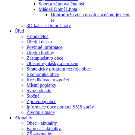
Sport a zájmová činnost
Mládež Dolní Lhota
Dobrodružství na dosah každému je učení
se
3D katastr Dolní Lhoty
Úřad
e-podatelna
Úřední deska
Povinné informace
Úřední hodiny
Zastupitelstvo obce
Obecní vyhlášky a nařízení
Strategický program rozvoje obce
Ekonomika obce
Rozklikávací rozpočet
Místní poplatky
Svoz odpadu
Stočné
Zpravodaj obce
Informace obce pomocí SMS zpráv
Životní situace
Aktuality
Obec - aktuality
Farnost - aktuality
ZŠ - aktuality