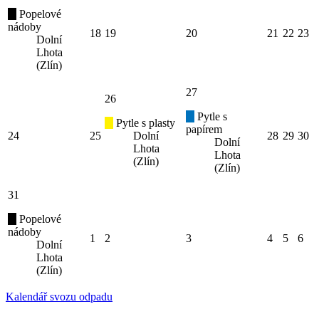
Popelové
nádoby
18
19
20
21
22
23
Dolní
Lhota
(Zlín)
27
26
Pytle s
Pytle s plasty
papírem
24
25
Dolní
28
29
30
Dolní
Lhota
Lhota
(Zlín)
(Zlín)
31
Popelové
nádoby
1
2
3
4
5
6
Dolní
Lhota
(Zlín)
Kalendář svozu odpadu