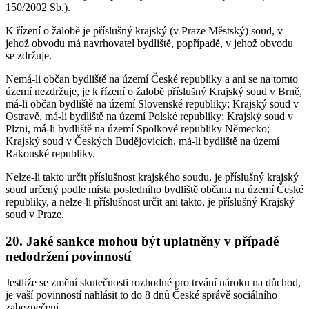
150/2002 Sb.).
K řízení o žalobě je příslušný krajský (v Praze Městský) soud, v
jehož obvodu má navrhovatel bydliště, popřípadě, v jehož obvodu
se zdržuje.
Nemá-li občan bydliště na území České republiky a ani se na tomto
území nezdržuje, je k řízení o žalobě příslušný Krajský soud v Brně,
má-li občan bydliště na území Slovenské republiky; Krajský soud v
Ostravě, má-li bydliště na území Polské republiky; Krajský soud v
Plzni, má-li bydliště na území Spolkové republiky Německo;
Krajský soud v Českých Budějovicích, má-li bydliště na území
Rakouské republiky.
Nelze-li takto určit příslušnost krajského soudu, je příslušný krajský
soud určený podle místa posledního bydliště občana na území České
republiky, a nelze-li příslušnost určit ani takto, je příslušný Krajský
soud v Praze.
20. Jaké sankce mohou být uplatněny v případě
nedodržení povinností
Jestliže se změní skutečnosti rozhodné pro trvání nároku na důchod,
je vaší povinností nahlásit to do 8 dnů České správě sociálního
zabezpečení.