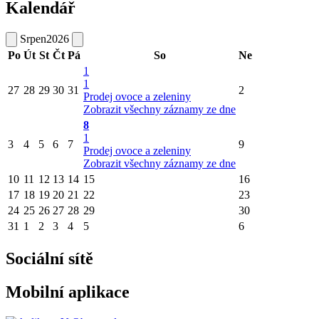
Kalendář
Srpen
2026
Po
Út
St
Čt
Pá
So
Ne
1
1
27
28
29
30
31
2
Prodej ovoce a zeleniny
Zobrazit všechny záznamy ze dne
8
1
3
4
5
6
7
9
Prodej ovoce a zeleniny
Zobrazit všechny záznamy ze dne
10
11
12
13
14
15
16
17
18
19
20
21
22
23
24
25
26
27
28
29
30
31
1
2
3
4
5
6
Sociální sítě
Mobilní aplikace