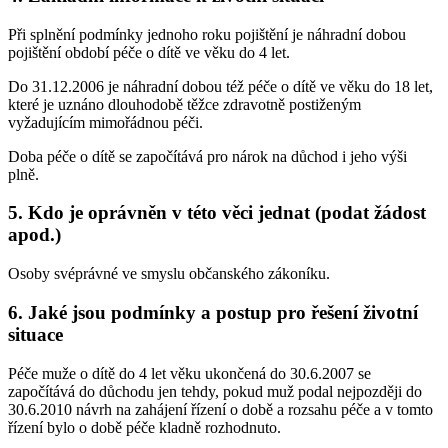
Při splnění podmínky jednoho roku pojištění je náhradní dobou
pojištění období péče o dítě ve věku do 4 let.
Do 31.12.2006 je náhradní dobou též péče o dítě ve věku do 18 let,
které je uznáno dlouhodobě těžce zdravotně postiženým
vyžadujícím mimořádnou péči.
Doba péče o dítě se započítává pro nárok na důchod i jeho výši
plně.
5. Kdo je oprávněn v této věci jednat (podat žádost
apod.)
Osoby svéprávné ve smyslu občanského zákoníku.
6. Jaké jsou podmínky a postup pro řešení životní
situace
Péče muže o dítě do 4 let věku ukončená do 30.6.2007 se
započítává do důchodu jen tehdy, pokud muž podal nejpozději do
30.6.2010 návrh na zahájení řízení o době a rozsahu péče a v tomto
řízení bylo o době péče kladně rozhodnuto.