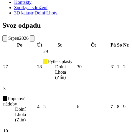
Kontakty
Spolky a sdružení
3D katastr Dolní Lhoty
Svoz odpadu
Srpen
2026
Po
Út
St
Čt
Pá
So
Ne
29
Pytle s plasty
27
28
Dolní
30
31
1
2
Lhota
(Zlín)
3
Popelové
nádoby
4
5
6
7
8
9
Dolní
Lhota
(Zlín)
10