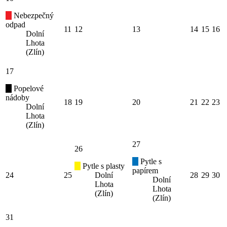
Nebezpečný
odpad
11
12
13
14
15
16
Dolní
Lhota
(Zlín)
17
Popelové
nádoby
18
19
20
21
22
23
Dolní
Lhota
(Zlín)
27
26
Pytle s
Pytle s plasty
papírem
24
25
Dolní
28
29
30
Dolní
Lhota
Lhota
(Zlín)
(Zlín)
31