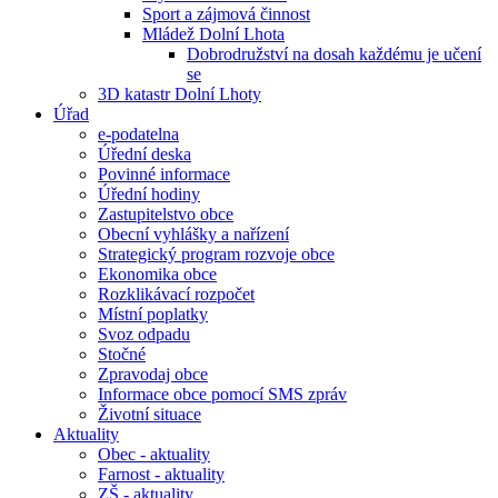
Sport a zájmová činnost
Mládež Dolní Lhota
Dobrodružství na dosah každému je učení
se
3D katastr Dolní Lhoty
Úřad
e-podatelna
Úřední deska
Povinné informace
Úřední hodiny
Zastupitelstvo obce
Obecní vyhlášky a nařízení
Strategický program rozvoje obce
Ekonomika obce
Rozklikávací rozpočet
Místní poplatky
Svoz odpadu
Stočné
Zpravodaj obce
Informace obce pomocí SMS zpráv
Životní situace
Aktuality
Obec - aktuality
Farnost - aktuality
ZŠ - aktuality