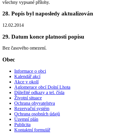
všechny vypsané přílohy.
28. Popis byl naposledy aktualizován
12.02.2014
29. Datum konce platnosti popisu
Bez časového omezení.
Obec
Informace o obci
Kalendář akcí
Akce v okolí
Aglomerace obcí Dolní Lhota
Důležité odkazy a tel. čísla
Životní situace
Ochrana obyvatelstva
Rezervační systém
Ochrana osobních údajů
Územní plán
Publicita
Kontaktní formulář