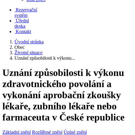
Rezervační
systém
Úřední
deska
Kontakt
Úvodní stránka
Obec
Životní situace
Uznání způsobilosti k výkonu...
Uznání způsobilosti k výkonu
zdravotnického povolání a
vykonání aprobační zkoušky
lékaře, zubního lékaře nebo
farmaceuta v České republice
Základní znění
Rozšířené znění
Úplné znění