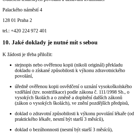
Palackého náměstí 4
128 01 Praha 2
tel.: +420 224 972 401
10. Jaké doklady je nutné mít s sebou
K žádosti je třeba přiložit:
stejnopis nebo ověřenou kopii (nikoli originál) překladu
dokladu o získané způsobilosti k výkonu zdravotnického
povolání,
úředně ověřenou kopii osvědčení o uznání vysokoškolského
vzdělání (tzv. nostrifikace) podle zákona č. 111/1998 Sb., o
vysokých školách a o změně a doplnění dalších zákonů
(zákon o vysokých školách), ve znění pozdějších předpisů,
doklad o zdravotní způsobilosti k výkonu povolání lékaře (od
praktického lékaře, nesmí být starší 3 měsíců),
doklad o bezúhonnosti (nesmí být starší 3 měsíců),