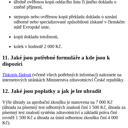
úředně ověřenou kopii oddacího listu či jiného dokladu o
změně příjmení,
stejnopis nebo ověřenou kopii překladu dokladu o uznání
odborné nebo specializované způsobilosti získané v členském
státě Evropské unie,
kopii dokladu totožnosti,
kolek v hodnotě 2 000 Kč.
11. Jaké jsou potřebné formuláře a kde jsou k
dispozici
Tiskopis žádosti
(včetně všech potřebných informací) naleznete na
internetových stránkách Ministerstva zdravotnictví České republiky.
12. Jaké jsou poplatky a jak je lze uhradit
Výše úhrady za aprobační zkoušku je stanovena na 7 000 Kč
(úhrada za písemný test odborných znalostí činí 1 500 Kč, úhrada za
písemný test znalostí systému zdravotnictví a základů práva činí
rovněž 1 500 Kč a úhrada za ústní odbornou zkoušku činí 4 000
Kč).