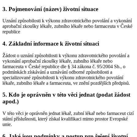
3. Pojmenování (název) životní situace
Uznání způsobilosti k výkonu zdravotnického povolání a vykonání
aprobační zkoušky lékaře, zubního lékaře nebo farmaceuta v České
republice
4. Základní informace k životní situaci
Žádost o uznání způsobilosti k výkonu zdravotnického povolání a
vykonání aprobační zkoušky lékaře, zubního lékaře nebo
farmaceuta v České republice dle § 34 zákona č. 95/2004 Sb., o
podmínkách získávání a uznávání odborné způsobilosti a
specializované způsobilosti k výkonu zdravotnického povolání
lékaře, zubního lékaře a farmaceuta, ve znění pozdějších předpisů.
5. Kdo je oprávněn v této věci jednat (podat žádost
apod.)
V této věci je oprávněn jednat lékař, zubní lékař nebo farmaceut cizí
státní příslušnosti, který získal kvalifikaci mimo prostor Evropské
unie.
6. Jaké jsou podmínky a postup pro řešení životní