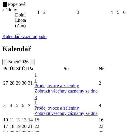
Popelové
nádoby
1
2
3
4
5
6
Dolní
Lhota
(Zlín)
Kalendář svozu odpadu
Kalendář
Srpen
2026
Po
Út
St
Čt
Pá
So
Ne
1
1
27
28
29
30
31
2
Prodej ovoce a zeleniny
Zobrazit všechny záznamy ze dne
8
1
3
4
5
6
7
9
Prodej ovoce a zeleniny
Zobrazit všechny záznamy ze dne
10
11
12
13
14
15
16
17
18
19
20
21
22
23