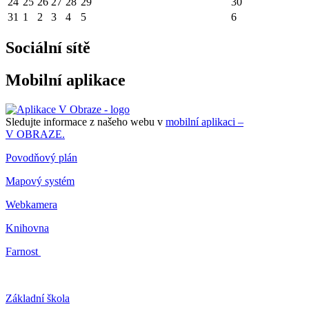
24
25
26
27
28
29
30
31
1
2
3
4
5
6
Sociální sítě
Mobilní aplikace
Sledujte informace z našeho webu v
mobilní aplikaci –
V OBRAZE.
Povodňový plán
Mapový systém
Webkamera
Knihovna
Farnost
Základní škola