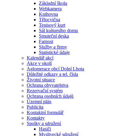
Základní škola
Webkamera
Knihovna
Tělocvična
Tenisový kurt
Sál kulturního domu
Smuteční deska
Farnost
Služby a firmy
Statistické údaje
Kalendář akcí
Akce v okolí
Aglomerace obcí Dolní Lhota
Důležité odkazy a tel. čísla
Životní situace
Ochrana obyvatelstva
Rezervační systém
Ochrana osobních údajů
Územní plán
Publicita
Kontaktní formulář
Kontakty
Spolky a sdružení
Hasiči
Myslivecké sdružení