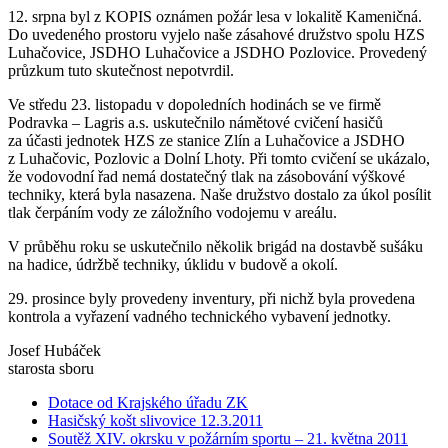
12. srpna byl z KOPIS oznámen požár lesa v lokalitě Kameničná.
Do uvedeného prostoru vyjelo naše zásahové družstvo spolu HZS
Luhačovice, JSDHO Luhačovice a JSDHO Pozlovice. Provedený
průzkum tuto skutečnost nepotvrdil.
Ve středu 23. listopadu v dopoledních hodinách se ve firmě
Podravka – Lagris a.s. uskutečnilo námětové cvičení hasičů
za účasti jednotek HZS ze stanice Zlín a Luhačovice a JSDHO
z Luhačovic, Pozlovic a Dolní Lhoty. Při tomto cvičení se ukázalo,
že vodovodní řad nemá dostatečný tlak na zásobování výškové
techniky, která byla nasazena. Naše družstvo dostalo za úkol posílit
tlak čerpáním vody ze záložního vodojemu v areálu.
V průběhu roku se uskutečnilo několik brigád na dostavbě sušáku
na hadice, údržbě techniky, úklidu v budově a okolí.
29. prosince byly provedeny inventury, při nichž byla provedena
kontrola a vyřazení vadného technického vybavení jednotky.
Josef Hubáček
starosta sboru
Dotace od Krajského úřadu ZK
Hasičský košt slivovice 12.3.2011
Soutěž XIV. okrsku v požárním sportu – 21. května 2011