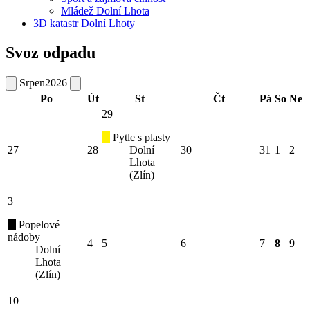
Mládež Dolní Lhota
3D katastr Dolní Lhoty
Svoz odpadu
Srpen
2026
Po
Út
St
Čt
Pá
So
Ne
29
Pytle s plasty
27
28
Dolní
30
31
1
2
Lhota
(Zlín)
3
Popelové
nádoby
4
5
6
7
8
9
Dolní
Lhota
(Zlín)
10