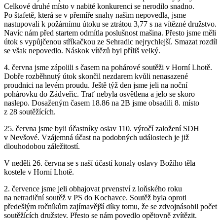
Celkové druhé místo v nabité konkurenci se nerodilo snadno.
Po štafetě, která se v přemíře snahy našim nepovedla, jsme
nastupovali k požárnímu útoku se ztrátou 3,77 s na vítězné družstvo.
Navíc nám před startem odmítla poslušnost mašina. Přesto jsme měli
útok s vypůjčenou stříkačkou ze Sehradic nejrychlejší. Smazat rozdíl
se však nepovedlo. Náskok vítězů byl příliš velký.
4. června jsme zápolili s časem na pohárové soutěži v Horní Lhotě.
Dobře rozběhnutý útok skončil nezdarem kvůli nenasazené
proudnici na levém proudu. Ještě týž den jsme jeli na noční
pohárovku do Zádveřic. Trať nebyla osvětlena a jelo se skoro
naslepo. Dosaženým časem 18.86 na 2B jsme obsadili 8. místo
z 28 soutěžících.
25. června jsme byli účastníky oslav 110. výročí založení SDH
v Nevšové. Vzájemná účast na podobných událostech je již
dlouhodobou záležitostí.
V neděli 26. června se s naší účastí konaly oslavy Božího těla
kostele v Horní Lhotě.
2. července jsme jeli obhajovat prvenství z loňského roku
na netradiční soutěž v PS do Kochavce. Soutěž byla oproti
předešlým ročníkům zajímavější díky tomu, že se zdvojnásobil počet
soutěžících družstev. Přesto se nám povedlo opětovně zvítězit.