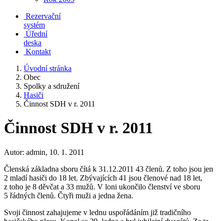
Rezervační
systém
Úřední
deska
Kontakt
Úvodní stránka
Obec
Spolky a sdružení
Hasiči
Činnost SDH v r. 2011
Činnost SDH v r. 2011
Autor: admin, 10. 1. 2011
Členská základna sboru čítá k 31.12.2011 43 členů. Z toho jsou jen
2 mladí hasiči do 18 let. Zbývajících 41 jsou členové nad 18 let,
z toho je 8 děvčat a 33 mužů. V loni ukončilo členství ve sboru
5 řádných členů. Čtyři muži a jedna žena.
Svoji činnost zahajujeme v lednu uspořádáním již tradičního