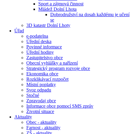
Sport a zájmová činnost
Mládež Dolní Lhota
Dobrodružství na dosah každému je učení
se
3D katastr Dolní Lhoty
Úřad
e-podatelna
Úřední deska
Povinné informace
Úřední hodiny
Zastupitelstvo obce
Obecní vyhlášky a nařízení
Strategický program rozvoje obce
Ekonomika obce
Rozklikávací rozpočet
Místní poplatky
Svoz odpadu
Stočné
Zpravodaj obce
Informace obce pomocí SMS zpráv
Životní situace
Aktuality
Obec - aktuality
Farnost - aktuality
ZŠ - aktuality