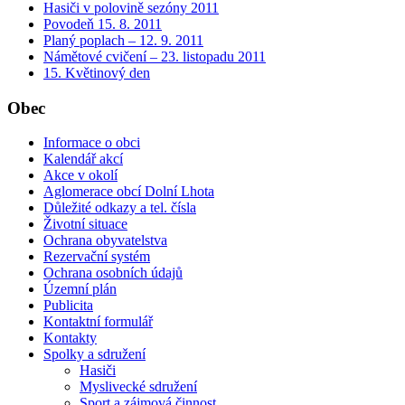
Hasiči v polovině sezóny 2011
Povodeň 15. 8. 2011
Planý poplach – 12. 9. 2011
Námětové cvičení – 23. listopadu 2011
15. Květinový den
Obec
Informace o obci
Kalendář akcí
Akce v okolí
Aglomerace obcí Dolní Lhota
Důležité odkazy a tel. čísla
Životní situace
Ochrana obyvatelstva
Rezervační systém
Ochrana osobních údajů
Územní plán
Publicita
Kontaktní formulář
Kontakty
Spolky a sdružení
Hasiči
Myslivecké sdružení
Sport a zájmová činnost