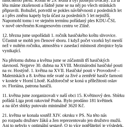
hasičského plesu. Konal se 29. ledna a byl jubilejní dvacátý. Za ta
léta máme zkušenosti a řádně jsme se na něj po všech stránkách
připravili. Bohužel, potvrdil se pokles návštěvnosti z posledních let
a i přes změnu kapely byla účast za posledních 5 let nejnižší.
Napomohl tomu i ve stejném termínu pořádaný ples KDU-ČSL
v nově otevřeném Kongresovém centru ve Zlíně.
12. března jsme uspořádali 1. ročník hasičského koštu slivovice.
Účastnit se mohli jen členové sboru. I když počet vzorků byl menší
než v nultém ročníku, atmosféra v zasedací místnosti zbrojnice byla
vynikající.
Na přelomu dubna a května jsme se zúčastnili tří hasičských
slavností. Nejprve 30. dubna na XVIII. Mezinárodní hasičské pouti
na sv. Hostýně. 1. května na XVII. Hasičské pouti v Provodově –
Maleniskách a 8. května mše svaté za živé a zemřelé hasiče farnosti
v kostele v Horní Lhotě. Každoročně se koná u příležitosti oslav
sv. Floriána, patrona hasičů.
11. května jsme zorganizovali v naší obci 15. Květinový den. Sbírku
pořádá Liga proti rakovině Praha. Bylo prodáno 181 květinek
a na účet sbírky putovalo minimálně 3620 Kč.
21. května se konala soutěž XIV. okrsku v PS. Na této nás
po rozpadu družstev žáků a žen reprezentovalo jen družstvo mužů.
Ani to nebylo v optimální sestavě. O to více potěšitelný je výsledek.