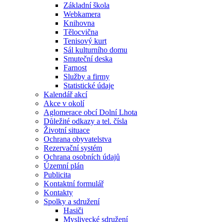
Základní škola
Webkamera
Knihovna
Tělocvična
Tenisový kurt
Sál kulturního domu
Smuteční deska
Farnost
Služby a firmy
Statistické údaje
Kalendář akcí
Akce v okolí
Aglomerace obcí Dolní Lhota
Důležité odkazy a tel. čísla
Životní situace
Ochrana obyvatelstva
Rezervační systém
Ochrana osobních údajů
Územní plán
Publicita
Kontaktní formulář
Kontakty
Spolky a sdružení
Hasiči
Myslivecké sdružení