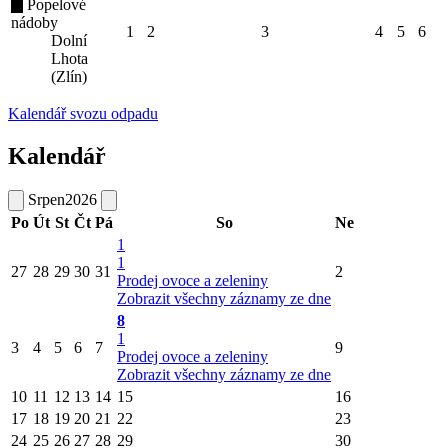
Popelové
nádoby
1
2
3
4
5
6
Dolní
Lhota
(Zlín)
Kalendář svozu odpadu
Kalendář
Srpen
2026
Po
Út
St
Čt
Pá
So
Ne
1
1
27
28
29
30
31
2
Prodej ovoce a zeleniny
Zobrazit všechny záznamy ze dne
8
1
3
4
5
6
7
9
Prodej ovoce a zeleniny
Zobrazit všechny záznamy ze dne
10
11
12
13
14
15
16
17
18
19
20
21
22
23
24
25
26
27
28
29
30