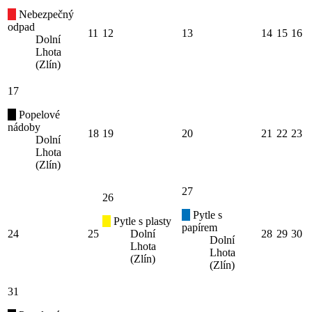
Nebezpečný
odpad
11
12
13
14
15
16
Dolní
Lhota
(Zlín)
17
Popelové
nádoby
18
19
20
21
22
23
Dolní
Lhota
(Zlín)
27
26
Pytle s
Pytle s plasty
papírem
24
25
Dolní
28
29
30
Dolní
Lhota
Lhota
(Zlín)
(Zlín)
31