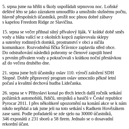
5. srpna jsme na hřišti u školy uspořádali srpnovou noc. Loňské
deštivé léto se jako zázrakem umoudřilo a umožnilo slušnému počtu,
hlavně přespolních účastníků, prožít noc plnou dobré zábavy
s kapelou Freedom Ridge ze Slavičína.
15. srpna se večer přihnal silný přívalový liják. V krátké době směs
vody a bláta valící se z okolních kopců zaplavovala sklepy
a suterény rodinných domků, prostranství v obci a ničila
komunikace. Rozvodněná říčka Šťávnice zaplavila střed obce.
Do odstraňování následků pohromy se členové zapojili hned
s prvním přívalem vody a pokračovali s krátkou noční přestávkou
až do večera druhého dne.
21. srpna jsme byli účastníky oslav 110. výročí založení SDH
Slopné. Dobře připravený program oslav umocnilo pěkné letní
počasí a kvalitní dechová hudba Lidečanka.
26. srpna se v Přibyslavi konal po třech letech další ročník setkání
požárních automobilů, řidičů, strojníků a hasičů v České republice
Pyrocar 2011. I přes několikeré upozornění na konání akce se k nám
nikdo nepřidal a tak jsme jeli na toto setkání s Radkem Hovězákem
zase sami. Podle pořadatelů se zde sjelo na 30000 účastníků,
346 exponátů z 231 sborů a 58 firem. Jednalo se o dosavadní
rekordní účast.