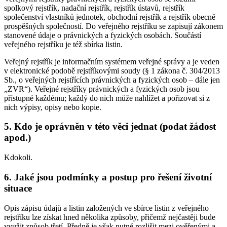
spolkový rejstřík, nadační rejstřík, rejstřík ústavů, rejstřík
společenství vlastníků jednotek, obchodní rejstřík a rejstřík obecně
prospěšných společností. Do veřejného rejstříku se zapisují zákonem
stanovené údaje o právnických a fyzických osobách. Součástí
veřejného rejstříku je též sbírka listin.
Veřejný rejstřík je informačním systémem veřejné správy a je veden
v elektronické podobě rejstříkovými soudy (§ 1 zákona č. 304/2013
Sb., o veřejných rejstřících právnických a fyzických osob – dále jen
„ZVR“). Veřejné rejstříky právnických a fyzických osob jsou
přístupné každému; každý do nich může nahlížet a pořizovat si z
nich výpisy, opisy nebo kopie.
5. Kdo je oprávněn v této věci jednat (podat žádost
apod.)
Kdokoli.
6. Jaké jsou podmínky a postup pro řešení životní
situace
Opis zápisu údajů a listin založených ve sbírce listin z veřejného
rejstříku lze získat hned několika způsoby, přičemž nejčastěji bude
využit způsob třetí. Předně je však nutné rozlišit mezi ověřenými a