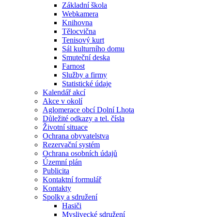
Základní škola
Webkamera
Knihovna
Tělocvična
Tenisový kurt
Sál kulturního domu
Smuteční deska
Farnost
Služby a firmy
Statistické údaje
Kalendář akcí
Akce v okolí
Aglomerace obcí Dolní Lhota
Důležité odkazy a tel. čísla
Životní situace
Ochrana obyvatelstva
Rezervační systém
Ochrana osobních údajů
Územní plán
Publicita
Kontaktní formulář
Kontakty
Spolky a sdružení
Hasiči
Myslivecké sdružení