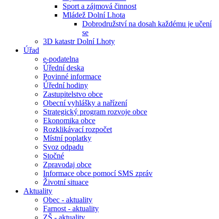
Sport a zájmová činnost
Mládež Dolní Lhota
Dobrodružství na dosah každému je učení
se
3D katastr Dolní Lhoty
Úřad
e-podatelna
Úřední deska
Povinné informace
Úřední hodiny
Zastupitelstvo obce
Obecní vyhlášky a nařízení
Strategický program rozvoje obce
Ekonomika obce
Rozklikávací rozpočet
Místní poplatky
Svoz odpadu
Stočné
Zpravodaj obce
Informace obce pomocí SMS zpráv
Životní situace
Aktuality
Obec - aktuality
Farnost - aktuality
ZŠ - aktuality