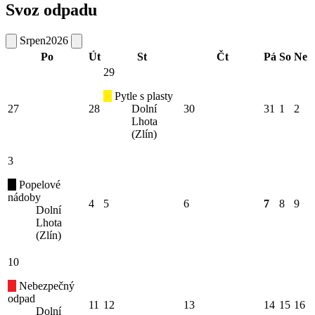
Svoz odpadu
Srpen
2026
Po
Út
St
Čt
Pá
So
Ne
29
Pytle s plasty
27
28
Dolní
30
31
1
2
Lhota
(Zlín)
3
Popelové
nádoby
4
5
6
7
8
9
Dolní
Lhota
(Zlín)
10
Nebezpečný
odpad
11
12
13
14
15
16
Dolní