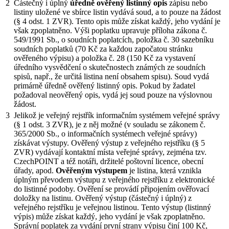
2
Částečný i úplný
úředně ověřený listinný opis
zápisu nebo
listiny uložené ve sbírce listin vydává soud, a to pouze na žádost
(§ 4 odst. 1 ZVR). Tento opis může získat každý, jeho vydání je
však zpoplatněno. Výši poplatku upravuje příloha zákona č.
549/1991 Sb., o soudních poplatcích, položka č. 30 sazebníku
soudních poplatků (70 Kč za každou započatou stránku
ověřeného výpisu) a položka č. 28 (150 Kč za vystavení
úředního vysvědčení o skutečnostech známých ze soudních
spisů, např., že určitá listina není obsahem spisu). Soud vydá
primárně úředně ověřený listinný opis. Pokud by žadatel
požadoval neověřený opis, vydá jej soud pouze na výslovnou
žádost.
3
Jelikož je veřejný rejstřík informačním systémem veřejné správy
(§ 1 odst. 3 ZVR), je z něj možné (v souladu se zákonem č.
365/2000 Sb., o informačních systémech veřejné správy)
získávat výstupy. Ověřený výstup z veřejného rejstříku (§ 5
ZVR) vydávají kontaktní místa veřejné správy, zejména tzv.
CzechPOINT a též notáři, držitelé poštovní licence, obecní
úřady, apod.
Ověřeným výstupem
je listina, která vznikla
úplným převodem výstupu z veřejného rejstříku z elektronické
do listinné podoby. Ověření se provádí připojením ověřovací
doložky na listinu. Ověřený výstup (částečný i úplný) z
veřejného rejstříku je veřejnou listinou. Tento výstup (listinný
výpis) může získat každý, jeho vydání je však zpoplatněno.
Správní poplatek za vydání první strany výpisu činí 100 Kč,