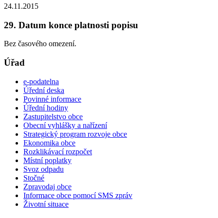
24.11.2015
29. Datum konce platnosti popisu
Bez časového omezení.
Úřad
e-podatelna
Úřední deska
Povinné informace
Úřední hodiny
Zastupitelstvo obce
Obecní vyhlášky a nařízení
Strategický program rozvoje obce
Ekonomika obce
Rozklikávací rozpočet
Místní poplatky
Svoz odpadu
Stočné
Zpravodaj obce
Informace obce pomocí SMS zpráv
Životní situace