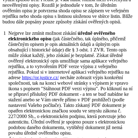
neověřenými opisy. Rozdíl je jednoduše v tom, že úředním
ověřením opisu je potvrzena shoda opisu se zápisem ve veřejném
rejstříku nebo shoda opisu s listinou uloženou ve sbírce listin. Blíže
budou dále popsány pouze způsoby získání ověřených opisů.
1
Nejprve lze zmínit možnost získání
úředně ověřeného
elektronického opisu
(jak částečného, tak úplného, přičemž
částečným opisem je opis aktuálních údajů a úplným opis
obsahující i historické údaje) dle § 3 odst. 1 ZVR. Tento opis
může získat každý, jeho získání je bezplatné. Získat úředně
ověřený elektronický opis umožňuje sama aplikace veřejného
rejstříku, a to vytvořením PDF verze výpisu z veřejného
rejstříku. Pokud si v internetové aplikaci veřejného rejstříku na
adrese
https://or.justice.cz/
necháte zobrazit výpis konkrétní
společnosti, tak na konci webové stránky s výpisem je vpravo
ikona s popisem "Stáhnout PDF verzi výpisu". Po kliknutí na ní
se připraví příslušný PDF dokument - a ten se buď nabídne ke
stažení anebo se Vám otevře přímo v PDF prohlížeči (podle
nastavení Vašeho počítače). Takto získaný PDF dokument je
opatřen elektronickou značkou soudu ve smyslu zákona č.
227/2000 Sb., o elektronickém podpisu, která potvrzuje jeho
autenticitu. Úřední ověření je spojeno pouze s elektronickou
podobou daného dokumentu, vytištěný dokument již nemá
povahu úředně ověřeného opisu.