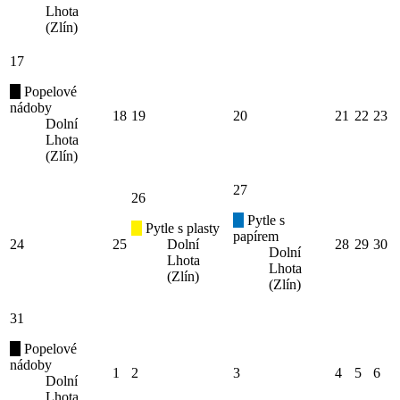
Lhota
(Zlín)
17
Popelové
nádoby
18
19
20
21
22
23
Dolní
Lhota
(Zlín)
27
26
Pytle s
Pytle s plasty
papírem
24
25
Dolní
28
29
30
Dolní
Lhota
Lhota
(Zlín)
(Zlín)
31
Popelové
nádoby
1
2
3
4
5
6
Dolní
Lhota