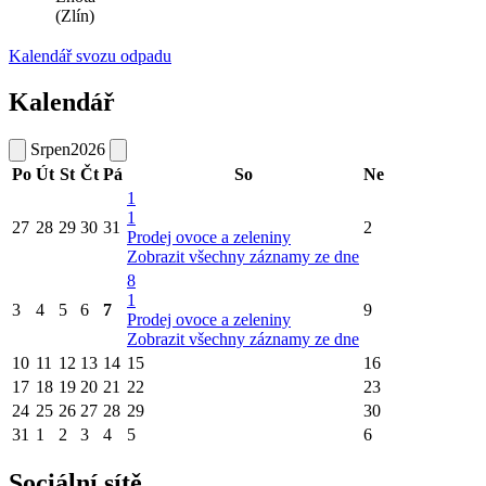
(Zlín)
Kalendář svozu odpadu
Kalendář
Srpen
2026
Po
Út
St
Čt
Pá
So
Ne
1
1
27
28
29
30
31
2
Prodej ovoce a zeleniny
Zobrazit všechny záznamy ze dne
8
1
3
4
5
6
7
9
Prodej ovoce a zeleniny
Zobrazit všechny záznamy ze dne
10
11
12
13
14
15
16
17
18
19
20
21
22
23
24
25
26
27
28
29
30
31
1
2
3
4
5
6
Sociální sítě