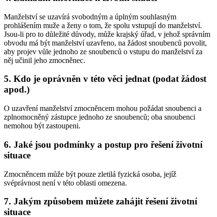
Manželství se uzavírá svobodným a úplným souhlasným
prohlášením muže a ženy o tom, že spolu vstupují do manželství.
Jsou-li pro to důležité důvody, může krajský úřad, v jehož správním
obvodu má být manželství uzavřeno, na žádost snoubenců povolit,
aby projev vůle jednoho ze snoubenců o vstupu do manželství za
něj učinil jeho zmocněnec.
5. Kdo je oprávněn v této věci jednat (podat žádost
apod.)
O uzavření manželství zmocněncem mohou požádat snoubenci a
zplnomocněný zástupce jednoho ze snoubenců; oba snoubenci
nemohou být zastoupeni.
6. Jaké jsou podmínky a postup pro řešení životní
situace
Zmocněncem může být pouze zletilá fyzická osoba, jejíž
svéprávnost není v této oblasti omezena.
7. Jakým způsobem můžete zahájit řešení životní
situace