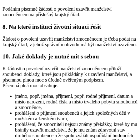
Podáním písemné žádosti o povolení uzavřít manželství
zmocněncem na příslušný krajský úřad.
8. Na které instituci životní situaci řešit
Žádost o povolení uzavřít manželství zmocněncem je třeba podat na
krajský úřad, v jehož správním obvodu má být manželství uzavřeno.
10. Jaké doklady je nutné mít s sebou
K žádosti o povolení uzavřít manželství zmocněncem přiloží
snoubenci doklady, které jsou přikládány k uzavření manželství, a
písemnou plnou moc s úředně ověřeným podpisem.
Písemná plná moc obsahuje:
jméno, popř. jména, příjmení, popř. rodné příjmení, datum a
místo narození, rodná čísla a místo trvalého pobytu snoubenců
a zmocněnce,
prohlášení o příjmení snoubenců a jejich společných dětí v
mužském a ženském tvaru,
prohlášení, že zmocniteli nejsou známy překážky, které by mu
bránily uzavřít manželství, že je mu znám zdravotní stav
druhého snoubence a že spolu zvážili uspořádání budoucích