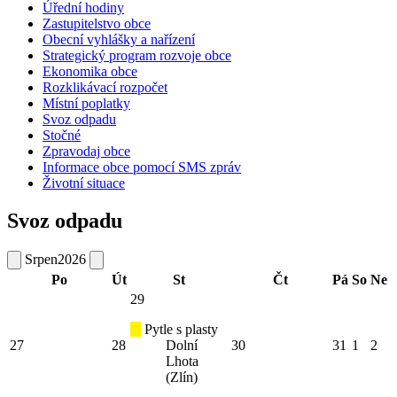
Úřední hodiny
Zastupitelstvo obce
Obecní vyhlášky a nařízení
Strategický program rozvoje obce
Ekonomika obce
Rozklikávací rozpočet
Místní poplatky
Svoz odpadu
Stočné
Zpravodaj obce
Informace obce pomocí SMS zpráv
Životní situace
Svoz odpadu
Srpen
2026
Po
Út
St
Čt
Pá
So
Ne
29
Pytle s plasty
27
28
Dolní
30
31
1
2
Lhota
(Zlín)