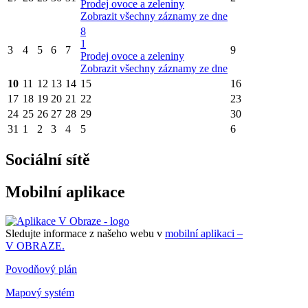
Prodej ovoce a zeleniny
Zobrazit všechny záznamy ze dne
8
1
3
4
5
6
7
9
Prodej ovoce a zeleniny
Zobrazit všechny záznamy ze dne
10
11
12
13
14
15
16
17
18
19
20
21
22
23
24
25
26
27
28
29
30
31
1
2
3
4
5
6
Sociální sítě
Mobilní aplikace
Sledujte informace z našeho webu v
mobilní aplikaci –
V OBRAZE.
Povodňový plán
Mapový systém