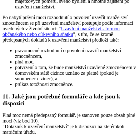
majetkových poměrů, svého bydlení a hmotné zajištění po
uzavření manželství.
Po nabytí právní moci rozhodnutí o povolení uzavřít manželství
zmocněncem se při uzavření manželství postupuje podle informací
uvedených v životní situaci: "
Uzavření manželství - formou
občanského nebo církevního sňatku
", s tím, že se kromě
předepsaných dokladů k uzavření manželství předloží také:
pravomocné rozhodnutí o povolení uzavřít manželství
zmocněncem,
plná moc,
potvrzení o tom, že bude manželství uzavřené zmocněncem v
domovském státě cizince uznáno za platné (pokud je
snoubenec cizinec), a
průkaz totožnosti zmocněnce.
11. Jaké jsou potřebné formuláře a kde jsou k
dispozici
Plná moc nemá předepsaný formulář, je stanoven pouze obsah plné
moci (viz bod 10).
"Dotazník k uzavření manželství" je k dispozici na kterémkoli
matričním úřadu.