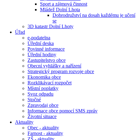
Sport a zájmová činnost
Mládež Dolní Lhota
Dobrodružství na dosah každému je učení
se
3D katastr Dolní Lhoty
Úřad
e-podatelna
Úřední deska
Povinné informace
Úřední hodiny
Zastupitelstvo obce
Obecní vyhlášky a nařízení
Strategický program rozvoje obce
Ekonomika obce
Rozklikávací rozpočet
Místní poplatky
Svoz odpadu
Stočné
Zpravodaj obce
Informace obce pomocí SMS zpráv
Životní situace
Aktuality
Obec - aktuality
Farnost - aktuality
ZŠ - aktuality