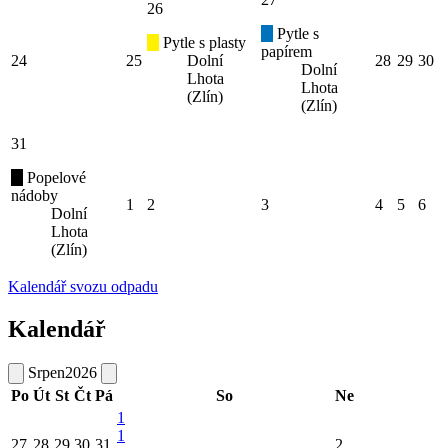
26
Pytle s
Pytle s plasty
papírem
24
25
Dolní
28
29
30
Dolní
Lhota
Lhota
(Zlín)
(Zlín)
31
Popelové
nádoby
1
2
3
4
5
6
Dolní
Lhota
(Zlín)
Kalendář svozu odpadu
Kalendář
Srpen
2026
Po
Út
St
Čt
Pá
So
Ne
1
1
27
28
29
30
31
2