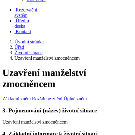
Rezervační
systém
Úřední
deska
Kontakt
Úvodní stránka
Úřad
Životní situace
Uzavření manželství zmocněncem
Uzavření manželství
zmocněncem
Základní znění
Rozšířené znění
Úplné znění
3. Pojmenování (název) životní situace
Uzavření manželství zmocněncem
4. Základní informace k životní situaci