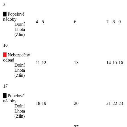
3
Popelové
nádoby
4
5
6
7
8
9
Dolní
Lhota
(Zlín)
10
Nebezpečný
odpad
11
12
13
14
15
16
Dolní
Lhota
(Zlín)
17
Popelové
nádoby
18
19
20
21
22
23
Dolní
Lhota
(Zlín)
27