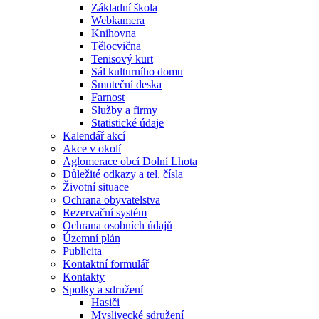
Základní škola
Webkamera
Knihovna
Tělocvična
Tenisový kurt
Sál kulturního domu
Smuteční deska
Farnost
Služby a firmy
Statistické údaje
Kalendář akcí
Akce v okolí
Aglomerace obcí Dolní Lhota
Důležité odkazy a tel. čísla
Životní situace
Ochrana obyvatelstva
Rezervační systém
Ochrana osobních údajů
Územní plán
Publicita
Kontaktní formulář
Kontakty
Spolky a sdružení
Hasiči
Myslivecké sdružení