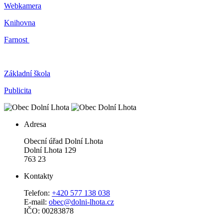
Webkamera
Knihovna
Farnost
Základní škola
Publicita
Adresa
Obecní úřad Dolní Lhota
Dolní Lhota 129
763 23
Kontakty
Telefon:
+420 577 138 038
E-mail:
obec@dolni-lhota.cz
IČO: 00283878