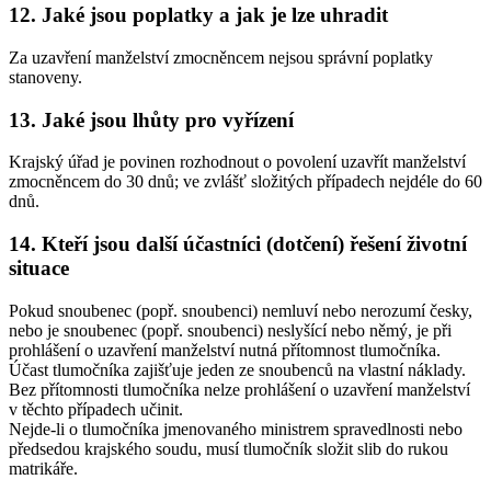
12. Jaké jsou poplatky a jak je lze uhradit
Za uzavření manželství zmocněncem nejsou správní poplatky
stanoveny.
13. Jaké jsou lhůty pro vyřízení
Krajský úřad je povinen rozhodnout o povolení uzavřít manželství
zmocněncem do 30 dnů; ve zvlášť složitých případech nejdéle do 60
dnů.
14. Kteří jsou další účastníci (dotčení) řešení životní
situace
Pokud snoubenec (popř. snoubenci) nemluví nebo nerozumí česky,
nebo je snoubenec (popř. snoubenci) neslyšící nebo němý, je při
prohlášení o uzavření manželství nutná přítomnost tlumočníka.
Účast tlumočníka zajišťuje jeden ze snoubenců na vlastní náklady.
Bez přítomnosti tlumočníka nelze prohlášení o uzavření manželství
v těchto případech učinit.
Nejde-li o tlumočníka jmenovaného ministrem spravedlnosti nebo
předsedou krajského soudu, musí tlumočník složit slib do rukou
matrikáře.