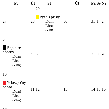
Po
Út
St
Čt
Pá
So
Ne
29
Pytle s plasty
27
28
Dolní
30
31
1
2
Lhota
(Zlín)
3
Popelové
nádoby
4
5
6
7
8
9
Dolní
Lhota
(Zlín)
10
Nebezpečný
odpad
11
12
13
14
15
16
Dolní
Lhota
(Zlín)