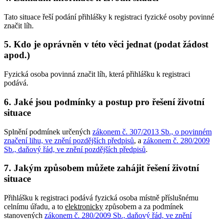
Tato situace řeší podání přihlášky k registraci fyzické osoby povinné
značit líh.
5. Kdo je oprávněn v této věci jednat (podat žádost
apod.)
Fyzická osoba povinná značit líh, která přihlášku k registraci
podává.
6. Jaké jsou podmínky a postup pro řešení životní
situace
Splnění podmínek určených
zákonem č. 307/2013 Sb., o povinném
značení lihu, ve znění pozdějších předpisů
, a
zákonem č. 280/2009
Sb., daňový řád, ve znění pozdějších předpisů
.
7. Jakým způsobem můžete zahájit řešení životní
situace
Přihlášku k registraci podává fyzická osoba místně příslušnému
celnímu úřadu, a to
elektronicky
způsobem a za podmínek
stanovených
zákonem č. 280/2009 Sb., daňový řád, ve znění