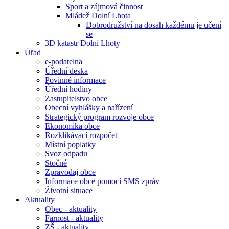
Sport a zájmová činnost
Mládež Dolní Lhota
Dobrodružství na dosah každému je učení
se
3D katastr Dolní Lhoty
Úřad
e-podatelna
Úřední deska
Povinné informace
Úřední hodiny
Zastupitelstvo obce
Obecní vyhlášky a nařízení
Strategický program rozvoje obce
Ekonomika obce
Rozklikávací rozpočet
Místní poplatky
Svoz odpadu
Stočné
Zpravodaj obce
Informace obce pomocí SMS zpráv
Životní situace
Aktuality
Obec - aktuality
Farnost - aktuality
ZŠ - aktuality