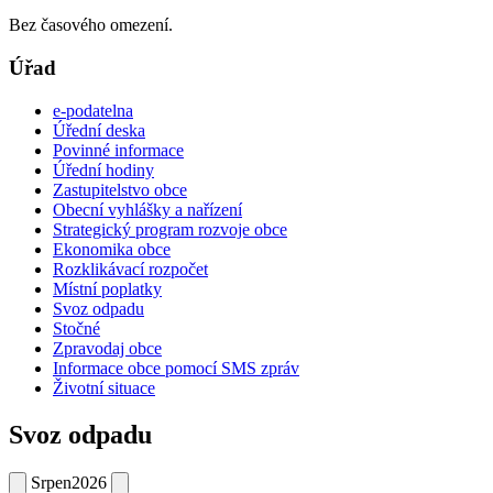
Bez časového omezení.
Úřad
e-podatelna
Úřední deska
Povinné informace
Úřední hodiny
Zastupitelstvo obce
Obecní vyhlášky a nařízení
Strategický program rozvoje obce
Ekonomika obce
Rozklikávací rozpočet
Místní poplatky
Svoz odpadu
Stočné
Zpravodaj obce
Informace obce pomocí SMS zpráv
Životní situace
Svoz odpadu
Srpen
2026