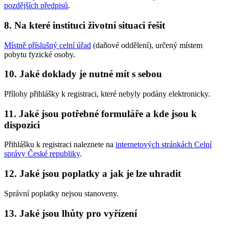
pozdějších předpisů
.
8. Na které instituci životní situaci řešit
Místně příslušný celní úřad
(daňové oddělení), určený místem
pobytu fyzické osoby.
10. Jaké doklady je nutné mít s sebou
Přílohy přihlášky k registraci, které nebyly podány elektronicky.
11. Jaké jsou potřebné formuláře a kde jsou k
dispozici
Přihlášku k registraci naleznete na
internetových stránkách Celní
správy České republiky
.
12. Jaké jsou poplatky a jak je lze uhradit
Správní poplatky nejsou stanoveny.
13. Jaké jsou lhůty pro vyřízení