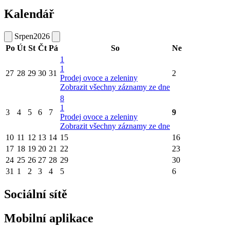
Kalendář
Srpen
2026
Po
Út
St
Čt
Pá
So
Ne
1
1
27
28
29
30
31
2
Prodej ovoce a zeleniny
Zobrazit všechny záznamy ze dne
8
1
3
4
5
6
7
9
Prodej ovoce a zeleniny
Zobrazit všechny záznamy ze dne
10
11
12
13
14
15
16
17
18
19
20
21
22
23
24
25
26
27
28
29
30
31
1
2
3
4
5
6
Sociální sítě
Mobilní aplikace