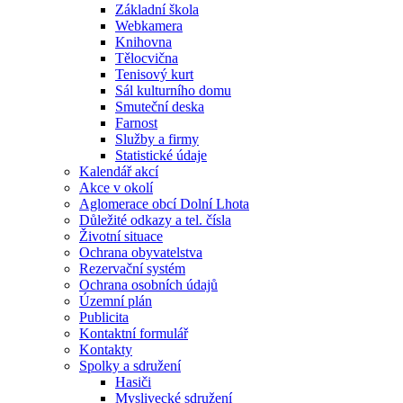
Základní škola
Webkamera
Knihovna
Tělocvična
Tenisový kurt
Sál kulturního domu
Smuteční deska
Farnost
Služby a firmy
Statistické údaje
Kalendář akcí
Akce v okolí
Aglomerace obcí Dolní Lhota
Důležité odkazy a tel. čísla
Životní situace
Ochrana obyvatelstva
Rezervační systém
Ochrana osobních údajů
Územní plán
Publicita
Kontaktní formulář
Kontakty
Spolky a sdružení
Hasiči
Myslivecké sdružení