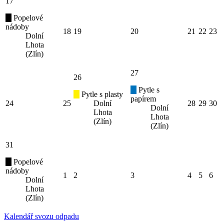
17
Popelové
nádoby
18
19
20
21
22
23
Dolní
Lhota
(Zlín)
27
26
Pytle s
Pytle s plasty
papírem
24
25
Dolní
28
29
30
Dolní
Lhota
Lhota
(Zlín)
(Zlín)
31
Popelové
nádoby
1
2
3
4
5
6
Dolní
Lhota
(Zlín)
Kalendář svozu odpadu