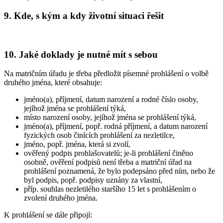
9. Kde, s kým a kdy životní situaci řešit
10. Jaké doklady je nutné mít s sebou
Na matričním úřadu je třeba předložit písemné prohlášení o volbě
druhého jména, které obsahuje:
jméno(a), příjmení, datum narození a rodné číslo osoby,
jejíhož jména se prohlášení týká,
místo narození osoby, jejíhož jména se prohlášení týká,
jméno(a), příjmení, popř. rodná příjmení, a datum narození
fyzických osob činících prohlášení za nezletilce,
jméno, popř. jména, která si zvolí,
ověřený podpis prohlašovatelů; je-li prohlášení činěno
osobně, ověření podpisů není třeba a matriční úřad na
prohlášení poznamená, že bylo podepsáno před ním, nebo že
byl podpis, popř. podpisy uznány za vlastní,
příp. souhlas nezletilého staršího 15 let s prohlášením o
zvolení druhého jména.
K prohlášení se dále připojí: