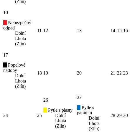
(Zlín)
10
Nebezpečný
odpad
11
12
13
14
15
16
Dolní
Lhota
(Zlín)
17
Popelové
nádoby
18
19
20
21
22
23
Dolní
Lhota
(Zlín)
27
26
Pytle s
Pytle s plasty
papírem
24
25
Dolní
28
29
30
Dolní
Lhota
Lhota
(Zlín)
(Zlín)