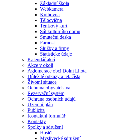
Základní škola
Webkamera
Knihovna
Tělocvična
Tenisový kurt
Sál kulturního domu
Smuteční deska
Farnost
Služby a firmy
Statistické údaje
Kalendář akcí
Akce v okolí
Aglomerace obcí Dolní Lhota
Důležité odkazy a tel. čísla
Životní situace
Ochrana obyvatelstva
Rezervační systém
Ochrana osobních údajů
Územní plán
Publicita
Kontaktní formulář
Kontakty
Spolky a sdružení
Hasiči
Myslivecké sdružení