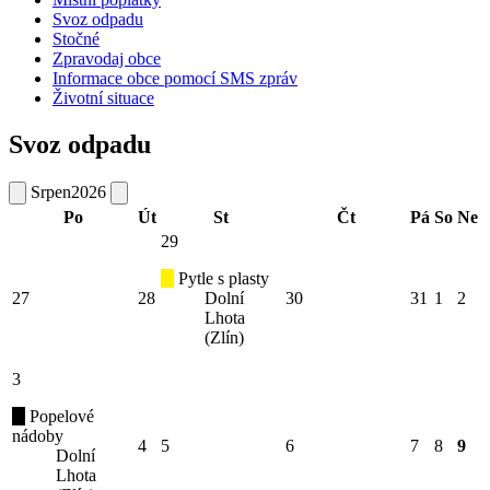
Svoz odpadu
Stočné
Zpravodaj obce
Informace obce pomocí SMS zpráv
Životní situace
Svoz odpadu
Srpen
2026
Po
Út
St
Čt
Pá
So
Ne
29
Pytle s plasty
27
28
Dolní
30
31
1
2
Lhota
(Zlín)
3
Popelové
nádoby
4
5
6
7
8
9
Dolní
Lhota