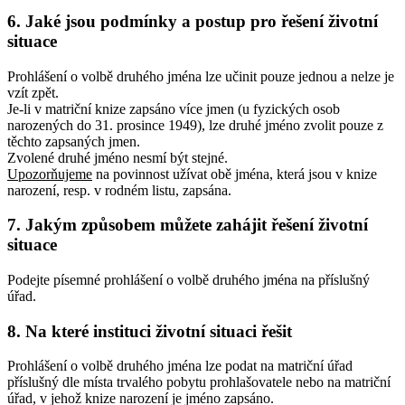
6. Jaké jsou podmínky a postup pro řešení životní
situace
Prohlášení o volbě druhého jména lze učinit pouze jednou a nelze je
vzít zpět.
Je-li v matriční knize zapsáno více jmen (u fyzických osob
narozených do 31. prosince 1949), lze druhé jméno zvolit pouze z
těchto zapsaných jmen.
Zvolené druhé jméno nesmí být stejné.
Upozorňujeme
na povinnost užívat obě jména, která jsou v knize
narození, resp. v rodném listu, zapsána.
7. Jakým způsobem můžete zahájit řešení životní
situace
Podejte písemné prohlášení o volbě druhého jména na příslušný
úřad.
8. Na které instituci životní situaci řešit
Prohlášení o volbě druhého jména lze podat na matriční úřad
příslušný dle místa trvalého pobytu prohlašovatele nebo na matriční
úřad, v jehož knize narození je jméno zapsáno.