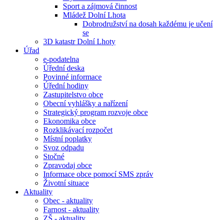
Sport a zájmová činnost
Mládež Dolní Lhota
Dobrodružství na dosah každému je učení
se
3D katastr Dolní Lhoty
Úřad
e-podatelna
Úřední deska
Povinné informace
Úřední hodiny
Zastupitelstvo obce
Obecní vyhlášky a nařízení
Strategický program rozvoje obce
Ekonomika obce
Rozklikávací rozpočet
Místní poplatky
Svoz odpadu
Stočné
Zpravodaj obce
Informace obce pomocí SMS zpráv
Životní situace
Aktuality
Obec - aktuality
Farnost - aktuality
ZŠ - aktuality