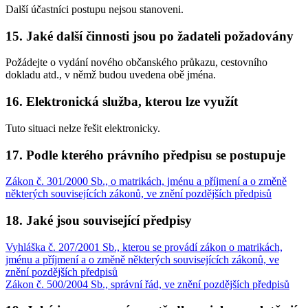
Další účastníci postupu nejsou stanoveni.
15. Jaké další činnosti jsou po žadateli požadovány
Požádejte o vydání nového občanského průkazu, cestovního
dokladu atd., v němž budou uvedena obě jména.
16. Elektronická služba, kterou lze využít
Tuto situaci nelze řešit elektronicky.
17. Podle kterého právního předpisu se postupuje
Zákon č. 301/2000 Sb., o matrikách, jménu a příjmení a o změně
některých souvisejících zákonů, ve znění pozdějších předpisů
18. Jaké jsou související předpisy
Vyhláška č. 207/2001 Sb., kterou se provádí zákon o matrikách,
jménu a příjmení a o změně některých souvisejících zákonů, ve
znění pozdějších předpisů
Zákon č. 500/2004 Sb., správní řád, ve znění pozdějších předpisů