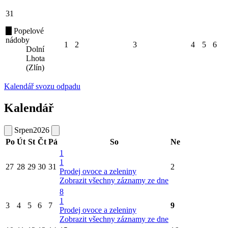
31
Popelové
nádoby
1
2
3
4
5
6
Dolní
Lhota
(Zlín)
Kalendář svozu odpadu
Kalendář
Srpen
2026
Po
Út
St
Čt
Pá
So
Ne
1
1
27
28
29
30
31
2
Prodej ovoce a zeleniny
Zobrazit všechny záznamy ze dne
8
1
3
4
5
6
7
9
Prodej ovoce a zeleniny
Zobrazit všechny záznamy ze dne