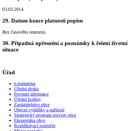
03.03.2014
29. Datum konce platnosti popisu
Bez časového omezení.
30. Případná upřesnění a poznámky k řešení životní
situace
Úřad
e-podatelna
Úřední deska
Povinné informace
Úřední hodiny
Zastupitelstvo obce
Obecní vyhlášky a nařízení
Strategický program rozvoje obce
Ekonomika obce
Rozklikávací rozpočet
Místní poplatky