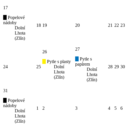
17
Popelové
nádoby
18
19
20
21
22
23
Dolní
Lhota
(Zlín)
27
26
Pytle s
Pytle s plasty
papírem
24
25
Dolní
28
29
30
Dolní
Lhota
Lhota
(Zlín)
(Zlín)
31
Popelové
nádoby
1
2
3
4
5
6
Dolní
Lhota
(Zlín)