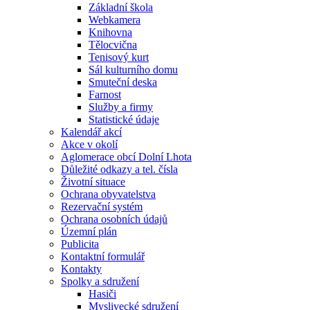
Základní škola
Webkamera
Knihovna
Tělocvična
Tenisový kurt
Sál kulturního domu
Smuteční deska
Farnost
Služby a firmy
Statistické údaje
Kalendář akcí
Akce v okolí
Aglomerace obcí Dolní Lhota
Důležité odkazy a tel. čísla
Životní situace
Ochrana obyvatelstva
Rezervační systém
Ochrana osobních údajů
Územní plán
Publicita
Kontaktní formulář
Kontakty
Spolky a sdružení
Hasiči
Myslivecké sdružení