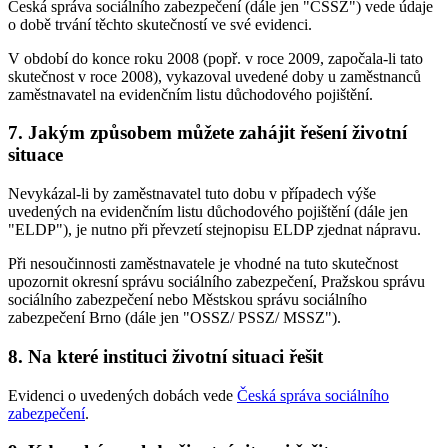
Česká správa sociálního zabezpečení (dále jen "ČSSZ") vede údaje
o době trvání těchto skutečností ve své evidenci.
V období do konce roku 2008 (popř. v roce 2009, započala-li tato
skutečnost v roce 2008), vykazoval uvedené doby u zaměstnanců
zaměstnavatel na evidenčním listu důchodového pojištění.
7. Jakým způsobem můžete zahájit řešení životní
situace
Nevykázal-li by zaměstnavatel tuto dobu v případech výše
uvedených na evidenčním listu důchodového pojištění (dále jen
"ELDP"), je nutno při převzetí stejnopisu ELDP zjednat nápravu.
Při nesoučinnosti zaměstnavatele je vhodné na tuto skutečnost
upozornit okresní správu sociálního zabezpečení, Pražskou správu
sociálního zabezpečení nebo Městskou správu sociálního
zabezpečení Brno (dále jen "OSSZ/ PSSZ/ MSSZ").
8. Na které instituci životní situaci řešit
Evidenci o uvedených dobách vede
Česká správa sociálního
zabezpečení
.