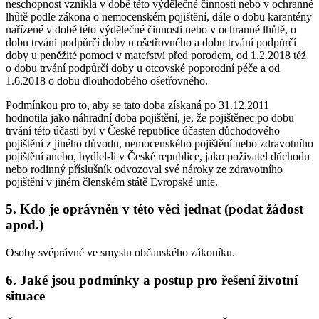
neschopnost vznikla v době této výdělečné činnosti nebo v ochranné
lhůtě podle zákona o nemocenském pojištění, dále o dobu karantény
nařízené v době této výdělečné činnosti nebo v ochranné lhůtě, o
dobu trvání podpůrčí doby u ošetřovného a dobu trvání podpůrčí
doby u peněžité pomoci v mateřství před porodem, od 1.2.2018 též
o dobu trvání podpůrčí doby u otcovské poporodní péče a od
1.6.2018 o dobu dlouhodobého ošetřovného.
Podmínkou pro to, aby se tato doba získaná po 31.12.2011
hodnotila jako náhradní doba pojištění, je, že pojištěnec po dobu
trvání této účasti byl v České republice účasten důchodového
pojištění z jiného důvodu, nemocenského pojištění nebo zdravotního
pojištění anebo, bydlel-li v České republice, jako poživatel důchodu
nebo rodinný příslušník odvozoval své nároky ze zdravotního
pojištění v jiném členském státě Evropské unie.
5. Kdo je oprávněn v této věci jednat (podat žádost
apod.)
Osoby svéprávné ve smyslu občanského zákoníku.
6. Jaké jsou podmínky a postup pro řešení životní
situace