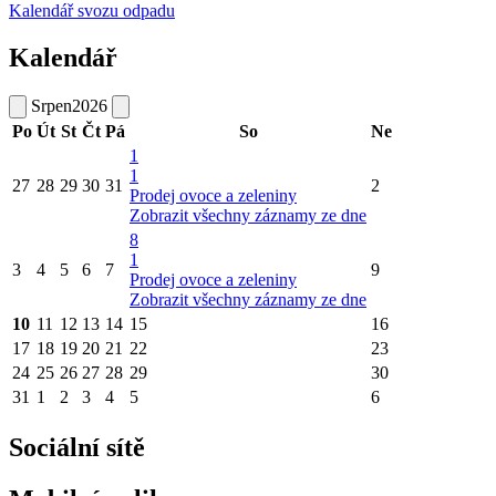
Kalendář svozu odpadu
Kalendář
Srpen
2026
Po
Út
St
Čt
Pá
So
Ne
1
1
27
28
29
30
31
2
Prodej ovoce a zeleniny
Zobrazit všechny záznamy ze dne
8
1
3
4
5
6
7
9
Prodej ovoce a zeleniny
Zobrazit všechny záznamy ze dne
10
11
12
13
14
15
16
17
18
19
20
21
22
23
24
25
26
27
28
29
30
31
1
2
3
4
5
6
Sociální sítě