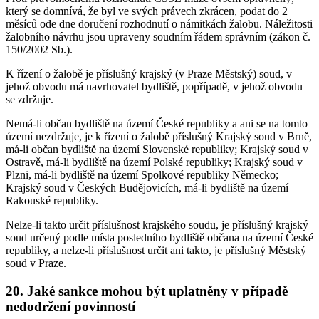
který se domnívá, že byl ve svých právech zkrácen, podat do 2
měsíců ode dne doručení rozhodnutí o námitkách žalobu. Náležitosti
žalobního návrhu jsou upraveny soudním řádem správním (zákon č.
150/2002 Sb.).
K řízení o žalobě je příslušný krajský (v Praze Městský) soud, v
jehož obvodu má navrhovatel bydliště, popřípadě, v jehož obvodu
se zdržuje.
Nemá-li občan bydliště na území České republiky a ani se na tomto
území nezdržuje, je k řízení o žalobě příslušný Krajský soud v Brně,
má-li občan bydliště na území Slovenské republiky; Krajský soud v
Ostravě, má-li bydliště na území Polské republiky; Krajský soud v
Plzni, má-li bydliště na území Spolkové republiky Německo;
Krajský soud v Českých Budějovicích, má-li bydliště na území
Rakouské republiky.
Nelze-li takto určit příslušnost krajského soudu, je příslušný krajský
soud určený podle místa posledního bydliště občana na území České
republiky, a nelze-li příslušnost určit ani takto, je příslušný Městský
soud v Praze.
20. Jaké sankce mohou být uplatněny v případě
nedodržení povinností