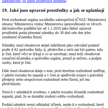
zabezpečení, ve znění pozdějších předpisů
19. Jaké jsou opravné prostředky a jak se uplatňují
Proti rozhodnutí orgánu sociálního zabezpečení (ČSSZ/ Ministerstva
obrany/ Ministerstva vnitra/ Ministerstva spravedlnosti) ve věcech
důchodového pojištění lze od 1.1.2010 jako řádný opravný
prostředek podat písemné námitky do 30 dnů ode dne jeho
oznámení účastníku řízení.
Námitky musí obsahovat stejné náležitosti jako odvolání podané
podle § 82 správního řádu, tj. především z nich má být patrno, kdo
je činí, které věci se týkají a co se navrhuje; musí tedy obsahovat
označení účastníka a správního orgánu, jemuž je určeno, a podpis
osoby, která je činí.
Dále musí obsahovat údaje o tom, proti kterému rozhodnutí směřuje,
v jakém rozsahu ho napadá a v čem je spatřován rozpor s právními
předpisy nebo nesprávnost rozhodnutí nebo řízení, jež mu
předcházelo.
Není-li v námitkách uvedeno, v jakém rozsahu účastník rozhodnutí
napadá, platí, že se domáhá zrušení celého rozhodnutí.
Podání námitek nemá odkladný účinek, nejde-li o rozhodnutí, které