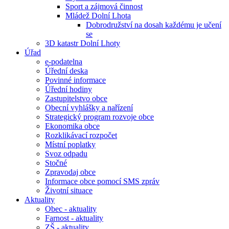
Sport a zájmová činnost
Mládež Dolní Lhota
Dobrodružství na dosah každému je učení
se
3D katastr Dolní Lhoty
Úřad
e-podatelna
Úřední deska
Povinné informace
Úřední hodiny
Zastupitelstvo obce
Obecní vyhlášky a nařízení
Strategický program rozvoje obce
Ekonomika obce
Rozklikávací rozpočet
Místní poplatky
Svoz odpadu
Stočné
Zpravodaj obce
Informace obce pomocí SMS zpráv
Životní situace
Aktuality
Obec - aktuality
Farnost - aktuality
ZŠ - aktuality