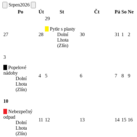
Srpen
2026
Po
Út
St
Čt
Pá
So
Ne
29
Pytle s plasty
27
28
Dolní
30
31
1
2
Lhota
(Zlín)
3
Popelové
nádoby
4
5
6
7
8
9
Dolní
Lhota
(Zlín)
10
Nebezpečný
odpad
11
12
13
14
15
16
Dolní
Lhota
(Zlín)