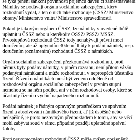
se týká plnění sankční povinnosti příjemců dávek či zaměstnavatelů.
Námitky se podávají orgánu sociálního zabezpečení, který
rozhodnutí vydal, a ten o nich také rozhoduje (ČSSZ/ Ministerstvo
obrany/ Ministerstvo vnitra/ Ministerstvo spravedlnosti).
Pokud je takovým orgánem ČSSZ, lze námitky v uvedené lhůtě
uplatnit u ČSSZ nebo u kterékoliv OSSZ/ PSSZ/ MSSZ.
Prvostupňová rozhodnutí ČSSZ tedy nenabývají právní moci
doručením, ale až uplynutím 30denní lhůty k podání námitek, resp.
doručením (oznámením) rozhodnutí ČSSZ o námitkách.
Orgán sociálního zabezpečení přezkoumává rozhodnutí, proti
němuž byly podány námitky, v plném rozsahu; není přitom vázán
podanými námitkami a může rozhodnout i v neprospěch účastníka
řízení. Řízení o námitkách musí být vedeno odděleně od
rozhodování orgánu sociálního zabezpečení v prvním stupni -
nemohou se na něm podílet, ani v něm rozhodovat osoby, které se
účastnily řízení o vydání napadeného rozhodnutí.
Podání námitek je řádným opravným prostředkem ve správním
řízení a absolvování námitkového řízení, ať již úspěšné nebo
neúspěšné, je proto nezbytným předpokladem k tomu, aby se věcí
mohl zabývat soud v rámci případné později uplatněné správní
žaloby.
Proti pravomocnému rozhodnutí ČSSZ může ovšem oprávněný,