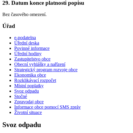
29. Datum konce platnosti popisu
Bez časového omezení.
Úřad
e-podatelna
Úřední deska
Povinné informace
Úřední hodiny
Zastupitelstvo obce
Obecní vyhlášky a nařízení
Strategický program rozvoje obce
Ekonomika obce
Rozklikávací rozpočet
Místní poplatky
Svoz odpadu
Stočné
Zpravodaj obce
Informace obce pomocí SMS zpráv
Životní situace
Svoz odpadu