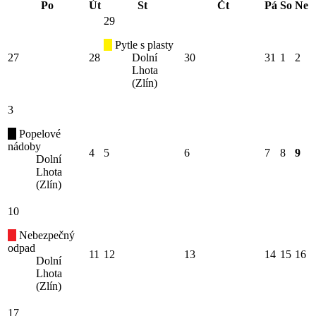
Po
Út
St
Čt
Pá
So
Ne
29
Pytle s plasty
27
28
Dolní
30
31
1
2
Lhota
(Zlín)
3
Popelové
nádoby
4
5
6
7
8
9
Dolní
Lhota
(Zlín)
10
Nebezpečný
odpad
11
12
13
14
15
16
Dolní
Lhota
(Zlín)
17