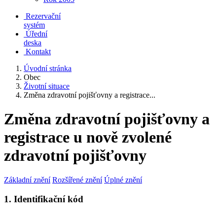
Rezervační
systém
Úřední
deska
Kontakt
Úvodní stránka
Obec
Životní situace
Změna zdravotní pojišťovny a registrace...
Změna zdravotní pojišťovny a
registrace u nově zvolené
zdravotní pojišťovny
Základní znění
Rozšířené znění
Úplné znění
1. Identifikační kód