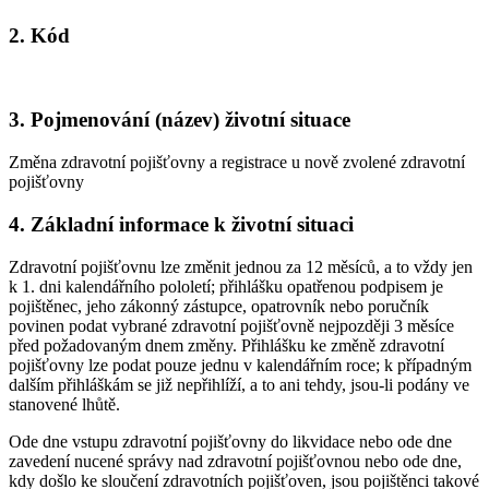
2. Kód
3. Pojmenování (název) životní situace
Změna zdravotní pojišťovny a registrace u nově zvolené zdravotní
pojišťovny
4. Základní informace k životní situaci
Zdravotní pojišťovnu lze změnit jednou za 12 měsíců, a to vždy jen
k 1. dni kalendářního pololetí; přihlášku opatřenou podpisem je
pojištěnec, jeho zákonný zástupce, opatrovník nebo poručník
povinen podat vybrané zdravotní pojišťovně nejpozději 3 měsíce
před požadovaným dnem změny. Přihlášku ke změně zdravotní
pojišťovny lze podat pouze jednu v kalendářním roce; k případným
dalším přihláškám se již nepřihlíží, a to ani tehdy, jsou-li podány ve
stanovené lhůtě.
Ode dne vstupu zdravotní pojišťovny do likvidace nebo ode dne
zavedení nucené správy nad zdravotní pojišťovnou nebo ode dne,
kdy došlo ke sloučení zdravotních pojišťoven, jsou pojištěnci takové