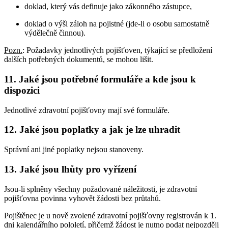
doklad, který vás definuje jako zákonného zástupce,
doklad o výši záloh na pojistné (jde-li o osobu samostatně
výdělečně činnou).
Pozn.
: Požadavky jednotlivých pojišťoven, týkající se předložení
dalších potřebných dokumentů, se mohou lišit.
11. Jaké jsou potřebné formuláře a kde jsou k
dispozici
Jednotlivé zdravotní pojišťovny mají své formuláře.
12. Jaké jsou poplatky a jak je lze uhradit
Správní ani jiné poplatky nejsou stanoveny.
13. Jaké jsou lhůty pro vyřízení
Jsou-li splněny všechny požadované náležitosti, je zdravotní
pojišťovna povinna vyhovět žádosti bez průtahů.
Pojištěnec je u nově zvolené zdravotní pojišťovny registrován k 1.
dni kalendářního pololetí, přičemž žádost je nutno podat nejpozději