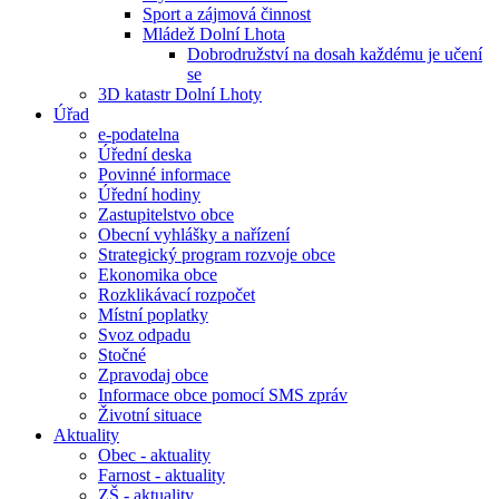
Sport a zájmová činnost
Mládež Dolní Lhota
Dobrodružství na dosah každému je učení
se
3D katastr Dolní Lhoty
Úřad
e-podatelna
Úřední deska
Povinné informace
Úřední hodiny
Zastupitelstvo obce
Obecní vyhlášky a nařízení
Strategický program rozvoje obce
Ekonomika obce
Rozklikávací rozpočet
Místní poplatky
Svoz odpadu
Stočné
Zpravodaj obce
Informace obce pomocí SMS zpráv
Životní situace
Aktuality
Obec - aktuality
Farnost - aktuality
ZŠ - aktuality