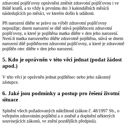
zdravotní pojišťovny oprávněni změnit zdravotní pojišťovnu i ve
lhůtě kratší, a to vždy k prvnímu dni 3 kalendářních měsíců
následujících po měsíci, ve kterém došlo k události.
Při narození dítěte se právo na výběr zdravotní pojišťovny
nepoužije; dnem narození se dítě stává pojištěncem zdravotní
pojišťovny, u které je pojištěna matka dítěte v den jeho narození.
Není-li matka narozeného dítěte zdravotně pojištěna, stává se dnem
narození dítě pojištěncem zdravotní pojišťovny, u které je zdravotně
pojištěn otec dítěte v den jeho narození.
5. Kdo je oprávněn v této věci jednat (podat žádost
apod.)
V této věci je oprávněn jednat pojištěnec nebo jeho zákonný
zástupce.
6. Jaké jsou podmínky a postup pro řešení životní
situace
Splnění všech požadovaných náležitostí (zákon č. 48/1997 Sb., o
veřejném zdravotním pojištění a o změně a doplnění některých
souvisejících zákonů, ve znění pozdějších předpisů).