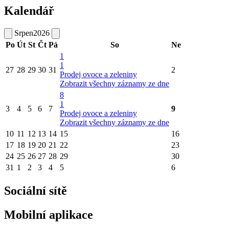
Kalendář
Srpen
2026
Po
Út
St
Čt
Pá
So
Ne
1
1
27
28
29
30
31
2
Prodej ovoce a zeleniny
Zobrazit všechny záznamy ze dne
8
1
3
4
5
6
7
9
Prodej ovoce a zeleniny
Zobrazit všechny záznamy ze dne
10
11
12
13
14
15
16
17
18
19
20
21
22
23
24
25
26
27
28
29
30
31
1
2
3
4
5
6
Sociální sítě
Mobilní aplikace