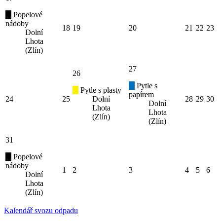
Popelové
nádoby
18
19
20
21
22
23
Dolní
Lhota
(Zlín)
27
26
Pytle s
Pytle s plasty
papírem
24
25
Dolní
28
29
30
Dolní
Lhota
Lhota
(Zlín)
(Zlín)
31
Popelové
nádoby
1
2
3
4
5
6
Dolní
Lhota
(Zlín)
Kalendář svozu odpadu