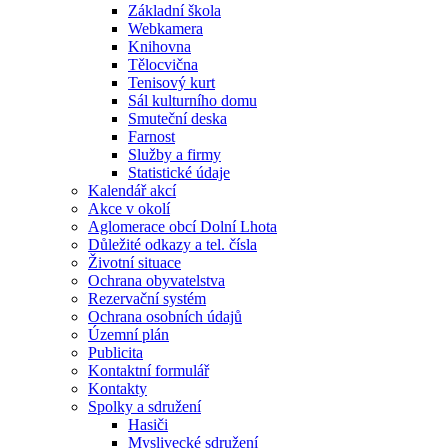
Základní škola
Webkamera
Knihovna
Tělocvična
Tenisový kurt
Sál kulturního domu
Smuteční deska
Farnost
Služby a firmy
Statistické údaje
Kalendář akcí
Akce v okolí
Aglomerace obcí Dolní Lhota
Důležité odkazy a tel. čísla
Životní situace
Ochrana obyvatelstva
Rezervační systém
Ochrana osobních údajů
Územní plán
Publicita
Kontaktní formulář
Kontakty
Spolky a sdružení
Hasiči
Myslivecké sdružení