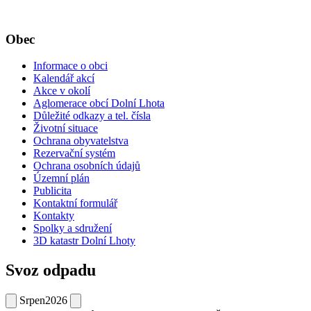
Obec
Informace o obci
Kalendář akcí
Akce v okolí
Aglomerace obcí Dolní Lhota
Důležité odkazy a tel. čísla
Životní situace
Ochrana obyvatelstva
Rezervační systém
Ochrana osobních údajů
Územní plán
Publicita
Kontaktní formulář
Kontakty
Spolky a sdružení
3D katastr Dolní Lhoty
Svoz odpadu
Srpen
2026