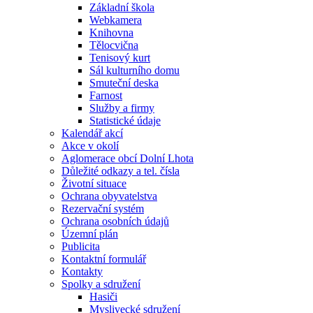
Základní škola
Webkamera
Knihovna
Tělocvična
Tenisový kurt
Sál kulturního domu
Smuteční deska
Farnost
Služby a firmy
Statistické údaje
Kalendář akcí
Akce v okolí
Aglomerace obcí Dolní Lhota
Důležité odkazy a tel. čísla
Životní situace
Ochrana obyvatelstva
Rezervační systém
Ochrana osobních údajů
Územní plán
Publicita
Kontaktní formulář
Kontakty
Spolky a sdružení
Hasiči
Myslivecké sdružení