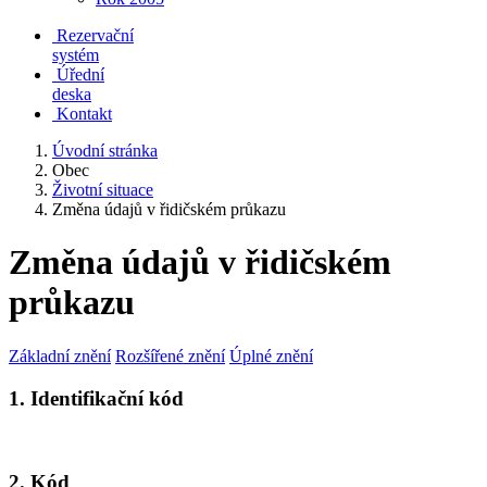
Rezervační
systém
Úřední
deska
Kontakt
Úvodní stránka
Obec
Životní situace
Změna údajů v řidičském průkazu
Změna údajů v řidičském
průkazu
Základní znění
Rozšířené znění
Úplné znění
1. Identifikační kód
2. Kód