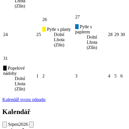
Lhota
(Zlín)
27
26
Pytle s
Pytle s plasty
papírem
24
25
Dolní
28
29
30
Dolní
Lhota
Lhota
(Zlín)
(Zlín)
31
Popelové
nádoby
1
2
3
4
5
6
Dolní
Lhota
(Zlín)
Kalendář svozu odpadu
Kalendář
Srpen
2026