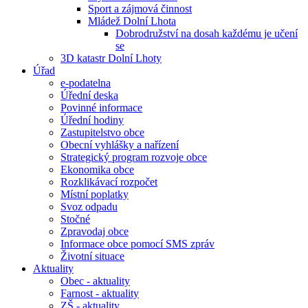
Sport a zájmová činnost
Mládež Dolní Lhota
Dobrodružství na dosah každému je učení
se
3D katastr Dolní Lhoty
Úřad
e-podatelna
Úřední deska
Povinné informace
Úřední hodiny
Zastupitelstvo obce
Obecní vyhlášky a nařízení
Strategický program rozvoje obce
Ekonomika obce
Rozklikávací rozpočet
Místní poplatky
Svoz odpadu
Stočné
Zpravodaj obce
Informace obce pomocí SMS zpráv
Životní situace
Aktuality
Obec - aktuality
Farnost - aktuality
ZŠ - aktuality