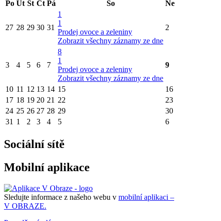
Po
Út
St
Čt
Pá
So
Ne
1
1
27
28
29
30
31
2
Prodej ovoce a zeleniny
Zobrazit všechny záznamy ze dne
8
1
3
4
5
6
7
9
Prodej ovoce a zeleniny
Zobrazit všechny záznamy ze dne
10
11
12
13
14
15
16
17
18
19
20
21
22
23
24
25
26
27
28
29
30
31
1
2
3
4
5
6
Sociální sítě
Mobilní aplikace
Sledujte informace z našeho webu v
mobilní aplikaci –
V OBRAZE.