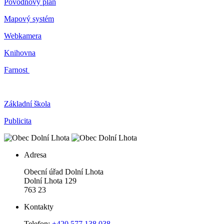
Povodňový plán
Mapový systém
Webkamera
Knihovna
Farnost
Základní škola
Publicita
Adresa
Obecní úřad Dolní Lhota
Dolní Lhota 129
763 23
Kontakty
Telefon:
+420 577 138 038