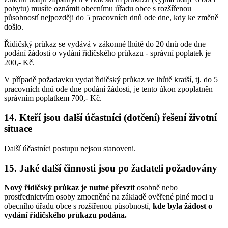
pobytu) musíte oznámit obecnímu úřadu obce s rozšířenou
působností nejpozději do 5 pracovních dnů ode dne, kdy ke změně
došlo.
Řidičský průkaz se vydává v zákonné lhůtě do 20 dnů ode dne
podání žádosti o vydání řidičského průkazu - správní poplatek je
200,- Kč.
V případě požadavku vydat řidičský průkaz ve lhůtě kratší, tj. do 5
pracovních dnů ode dne podání žádosti, je tento úkon zpoplatněn
správním poplatkem 700,- Kč.
14. Kteří jsou další účastníci (dotčení) řešení životní
situace
Další účastníci postupu nejsou stanoveni.
15. Jaké další činnosti jsou po žadateli požadovány
Nový řidičský průkaz je nutné převzít
osobně nebo
prostřednictvím osoby zmocněné na základě ověřené plné moci u
obecního úřadu obce s rozšířenou působností,
kde byla žádost o
vydání řidičského průkazu podána.