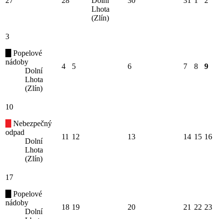
27
28
Dolní
30
31
1
2
Lhota
(Zlín)
3
Popelové
nádoby
4
5
6
7
8
9
Dolní
Lhota
(Zlín)
10
Nebezpečný
odpad
11
12
13
14
15
16
Dolní
Lhota
(Zlín)
17
Popelové
nádoby
18
19
20
21
22
23
Dolní