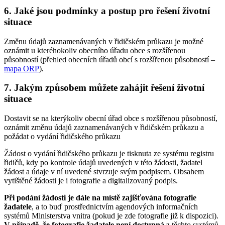
6. Jaké jsou podmínky a postup pro řešení životní
situace
Změnu údajů zaznamenávaných v řidičském průkazu je možné
oznámit u kteréhokoliv obecního úřadu obce s rozšířenou
působností (přehled obecních úřadů obcí s rozšířenou působností –
mapa ORP
)
.
7. Jakým způsobem můžete zahájit řešení životní
situace
Dostavit se na kterýkoliv obecní úřad obce s rozšířenou působností,
oznámit změnu údajů zaznamenávaných v řidičském průkazu a
požádat o vydání řidičského průkazu
Žádost o vydání řidičského průkazu je tisknuta ze systému registru
řidičů, kdy po kontrole údajů uvedených v této žádosti, žadatel
žádost a údaje v ní uvedené stvrzuje svým podpisem. Obsahem
vytištěné žádosti je i fotografie a digitalizovaný podpis.
Při podání žádosti je dále na místě zajišťována fotografie
žadatele
, a to buď prostřednictvím agendových informačních
systémů Ministerstva vnitra (pokud je zde fotografie již k dispozici).
V případě, že fotografie žadatele není dostupná
z těchto systémů,