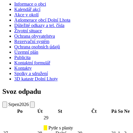
Informace o obci
Kalendář akcí
Akce v okolí
Aglomerace obcí Dolní Lhota
Důležité odkazy a tel. čísla
Životní situace
Ochrana obyvatelstva
Rezervační systém
Ochrana osobních údajů
Územní plán
Publicita
Kontaktní formulář
Kontakty
Spolky a sdružení
3D katastr Dolní Lhoty
Svoz odpadu
Srpen
2026
Po
Út
St
Čt
Pá
So
Ne
29
Pytle s plasty