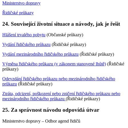
Ministerstvo dopravy
Řidičské průkazy
24. Související životní situace a návody, jak je řešit
Hlášení trvalého pobytu
(Občanské průkazy)
Vydání řidičského průkazu
(Řidičské průkazy)
Vydání mezinárodního řidičského průkazu
(Řidičské průkazy)
Výměna řidičského průkazu (v zákonem stanovené lhůtě)
(Řidičské
průkazy)
Odevzdání řidičského průkazu nebo mezinárodního řidičského
průkazu
(Řidičské průkazy)
Ztráta, odcizení, poškození nebo zničení řidičského průkazu nebo
mezinárodního řidičského průkazu
(Řidičské průkazy)
25. Za správnost návodu odpovídá útvar
Ministerstvo dopravy – Odbor agend řidičů