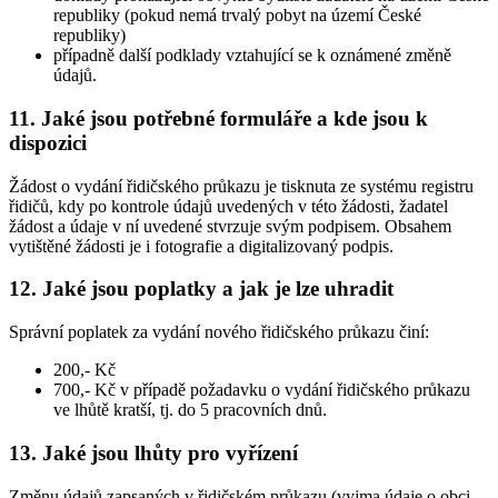
republiky (pokud nemá trvalý pobyt na území České
republiky)
případně další podklady vztahující se k oznámené změně
údajů.
11. Jaké jsou potřebné formuláře a kde jsou k
dispozici
Žádost o vydání řidičského průkazu je tisknuta ze systému registru
řidičů, kdy po kontrole údajů uvedených v této žádosti, žadatel
žádost a údaje v ní uvedené stvrzuje svým podpisem. Obsahem
vytištěné žádosti je i fotografie a digitalizovaný podpis.
12. Jaké jsou poplatky a jak je lze uhradit
Správní poplatek za vydání nového řidičského průkazu činí:
200,- Kč
700,- Kč v případě požadavku o vydání řidičského průkazu
ve lhůtě kratší, tj. do 5 pracovních dnů.
13. Jaké jsou lhůty pro vyřízení
Změnu údajů zapsaných v řidičském průkazu (vyjma údaje o obci