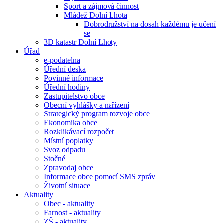
Sport a zájmová činnost
Mládež Dolní Lhota
Dobrodružství na dosah každému je učení
se
3D katastr Dolní Lhoty
Úřad
e-podatelna
Úřední deska
Povinné informace
Úřední hodiny
Zastupitelstvo obce
Obecní vyhlášky a nařízení
Strategický program rozvoje obce
Ekonomika obce
Rozklikávací rozpočet
Místní poplatky
Svoz odpadu
Stočné
Zpravodaj obce
Informace obce pomocí SMS zpráv
Životní situace
Aktuality
Obec - aktuality
Farnost - aktuality
ZŠ - aktuality