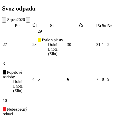
Svoz odpadu
Srpen
2026
Po
Út
St
Čt
Pá
So
Ne
29
Pytle s plasty
27
28
Dolní
30
31
1
2
Lhota
(Zlín)
3
Popelové
nádoby
4
5
6
7
8
9
Dolní
Lhota
(Zlín)
10
Nebezpečný
odpad