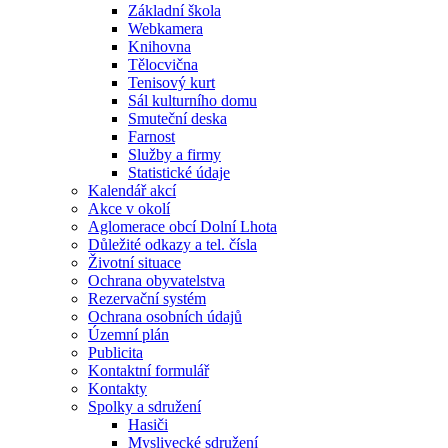
Základní škola
Webkamera
Knihovna
Tělocvična
Tenisový kurt
Sál kulturního domu
Smuteční deska
Farnost
Služby a firmy
Statistické údaje
Kalendář akcí
Akce v okolí
Aglomerace obcí Dolní Lhota
Důležité odkazy a tel. čísla
Životní situace
Ochrana obyvatelstva
Rezervační systém
Ochrana osobních údajů
Územní plán
Publicita
Kontaktní formulář
Kontakty
Spolky a sdružení
Hasiči
Myslivecké sdružení