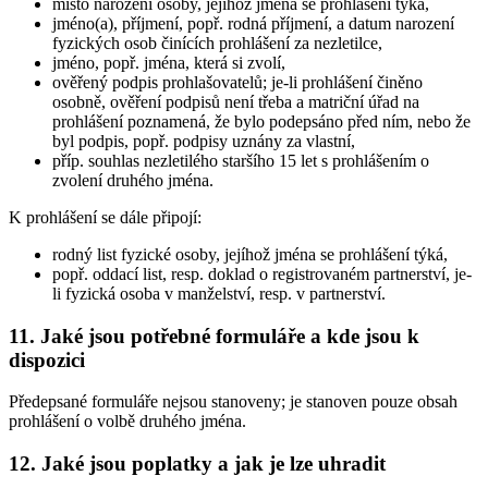
místo narození osoby, jejíhož jména se prohlášení týká,
jméno(a), příjmení, popř. rodná příjmení, a datum narození
fyzických osob činících prohlášení za nezletilce,
jméno, popř. jména, která si zvolí,
ověřený podpis prohlašovatelů; je-li prohlášení činěno
osobně, ověření podpisů není třeba a matriční úřad na
prohlášení poznamená, že bylo podepsáno před ním, nebo že
byl podpis, popř. podpisy uznány za vlastní,
příp. souhlas nezletilého staršího 15 let s prohlášením o
zvolení druhého jména.
K prohlášení se dále připojí:
rodný list fyzické osoby, jejíhož jména se prohlášení týká,
popř. oddací list, resp. doklad o registrovaném partnerství, je-
li fyzická osoba v manželství, resp. v partnerství.
11. Jaké jsou potřebné formuláře a kde jsou k
dispozici
Předepsané formuláře nejsou stanoveny; je stanoven pouze obsah
prohlášení o volbě druhého jména.
12. Jaké jsou poplatky a jak je lze uhradit