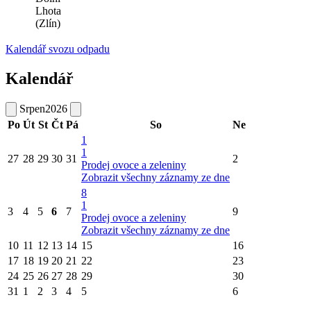
Lhota
(Zlín)
Kalendář svozu odpadu
Kalendář
Srpen
2026
Po
Út
St
Čt
Pá
So
Ne
1
1
27
28
29
30
31
2
Prodej ovoce a zeleniny
Zobrazit všechny záznamy ze dne
8
1
3
4
5
6
7
9
Prodej ovoce a zeleniny
Zobrazit všechny záznamy ze dne
10
11
12
13
14
15
16
17
18
19
20
21
22
23
24
25
26
27
28
29
30
31
1
2
3
4
5
6