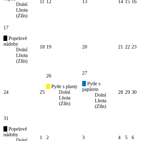
11
12
13
14
15
16
Dolní
Lhota
(Zlín)
17
Popelové
nádoby
18
19
20
21
22
23
Dolní
Lhota
(Zlín)
27
26
Pytle s
Pytle s plasty
papírem
24
25
Dolní
28
29
30
Dolní
Lhota
Lhota
(Zlín)
(Zlín)
31
Popelové
nádoby
1
2
3
4
5
6
Dolní