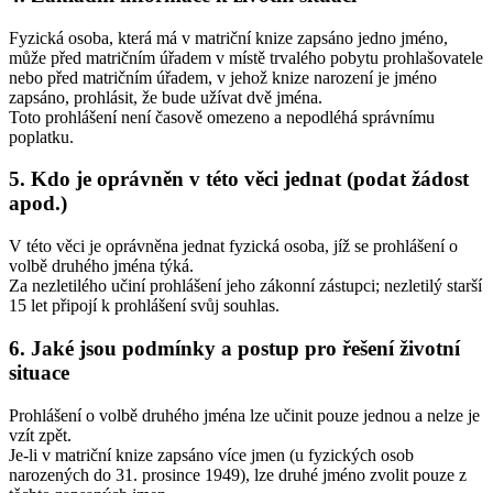
Fyzická osoba, která má v matriční knize zapsáno jedno jméno,
může před matričním úřadem v místě trvalého pobytu prohlašovatele
nebo před matričním úřadem, v jehož knize narození je jméno
zapsáno, prohlásit, že bude užívat dvě jména.
Toto prohlášení není časově omezeno a nepodléhá správnímu
poplatku.
5. Kdo je oprávněn v této věci jednat (podat žádost
apod.)
V této věci je oprávněna jednat fyzická osoba, jíž se prohlášení o
volbě druhého jména týká.
Za nezletilého učiní prohlášení jeho zákonní zástupci; nezletilý starší
15 let připojí k prohlášení svůj souhlas.
6. Jaké jsou podmínky a postup pro řešení životní
situace
Prohlášení o volbě druhého jména lze učinit pouze jednou a nelze je
vzít zpět.
Je-li v matriční knize zapsáno více jmen (u fyzických osob
narozených do 31. prosince 1949), lze druhé jméno zvolit pouze z