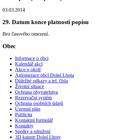
03.03.2014
29. Datum konce platnosti popisu
Bez časového omezení.
Obec
Informace o obci
Kalendář akcí
Akce v okolí
Aglomerace obcí Dolní Lhota
Důležité odkazy a tel. čísla
Životní situace
Ochrana obyvatelstva
Rezervační systém
Ochrana osobních údajů
Územní plán
Publicita
Kontaktní formulář
Kontakty
Spolky a sdružení
3D katastr Dolní Lhoty