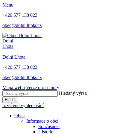
Menu
+420 577 138 023
obec@dolni-lhota.cz
Dolní
Lhota
Dolní Lhota
+420 577 138 023
obec@dolni-lhota.cz
Mapa webu
Verze pro seniory
Hledaný výraz
Hledat
rozšířené vyhledávání
Obec
Informace o obci
Současnost
Historie