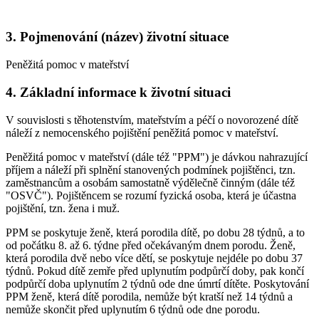
3. Pojmenování (název) životní situace
Peněžitá pomoc v mateřství
4. Základní informace k životní situaci
V souvislosti s těhotenstvím, mateřstvím a péčí o novorozené dítě
náleží z nemocenského pojištění peněžitá pomoc v mateřství.
Peněžitá pomoc v mateřství (dále též "PPM") je dávkou nahrazující
příjem a náleží při splnění stanovených podmínek pojištěnci, tzn.
zaměstnancům a osobám samostatně výdělečně činným (dále též
"OSVČ"). Pojištěncem se rozumí fyzická osoba, která je účastna
pojištění, tzn. žena i muž.
PPM se poskytuje ženě, která porodila dítě, po dobu 28 týdnů, a to
od počátku 8. až 6. týdne před očekávaným dnem porodu. Ženě,
která porodila dvě nebo více dětí, se poskytuje nejdéle po dobu 37
týdnů. Pokud dítě zemře před uplynutím podpůrčí doby, pak končí
podpůrčí doba uplynutím 2 týdnů ode dne úmrtí dítěte. Poskytování
PPM ženě, která dítě porodila, nemůže být kratší než 14 týdnů a
nemůže skončit před uplynutím 6 týdnů ode dne porodu.