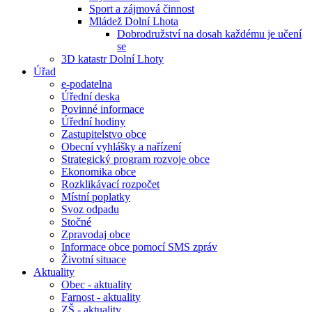
Sport a zájmová činnost
Mládež Dolní Lhota
Dobrodružství na dosah každému je učení
se
3D katastr Dolní Lhoty
Úřad
e-podatelna
Úřední deska
Povinné informace
Úřední hodiny
Zastupitelstvo obce
Obecní vyhlášky a nařízení
Strategický program rozvoje obce
Ekonomika obce
Rozklikávací rozpočet
Místní poplatky
Svoz odpadu
Stočné
Zpravodaj obce
Informace obce pomocí SMS zpráv
Životní situace
Aktuality
Obec - aktuality
Farnost - aktuality
ZŠ - aktuality