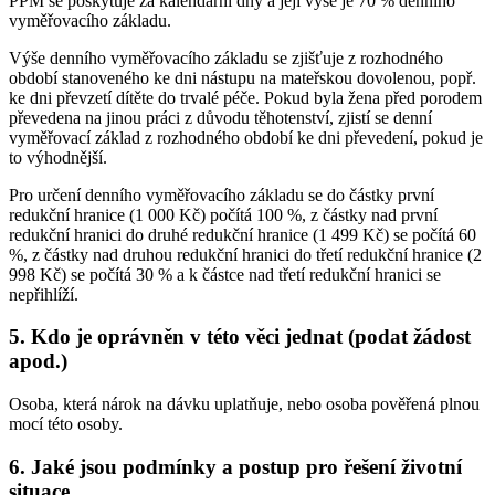
PPM se poskytuje za kalendářní dny a její výše je 70 % denního
vyměřovacího základu.
Výše denního vyměřovacího základu se zjišťuje z rozhodného
období stanoveného ke dni nástupu na mateřskou dovolenou, popř.
ke dni převzetí dítěte do trvalé péče. Pokud byla žena před porodem
převedena na jinou práci z důvodu těhotenství, zjistí se denní
vyměřovací základ z rozhodného období ke dni převedení, pokud je
to výhodnější.
Pro určení denního vyměřovacího základu se do částky první
redukční hranice (1 000 Kč) počítá 100 %, z částky nad první
redukční hranici do druhé redukční hranice (1 499 Kč) se počítá 60
%, z částky nad druhou redukční hranici do třetí redukční hranice (2
998 Kč) se počítá 30 % a k částce nad třetí redukční hranici se
nepřihlíží.
5. Kdo je oprávněn v této věci jednat (podat žádost
apod.)
Osoba, která nárok na dávku uplatňuje, nebo osoba pověřená plnou
mocí této osoby.
6. Jaké jsou podmínky a postup pro řešení životní
situace