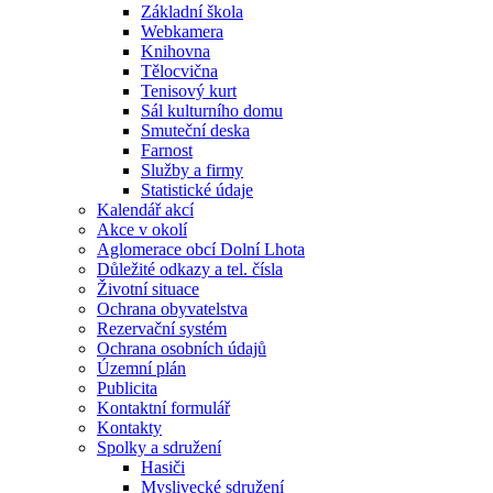
Základní škola
Webkamera
Knihovna
Tělocvična
Tenisový kurt
Sál kulturního domu
Smuteční deska
Farnost
Služby a firmy
Statistické údaje
Kalendář akcí
Akce v okolí
Aglomerace obcí Dolní Lhota
Důležité odkazy a tel. čísla
Životní situace
Ochrana obyvatelstva
Rezervační systém
Ochrana osobních údajů
Územní plán
Publicita
Kontaktní formulář
Kontakty
Spolky a sdružení
Hasiči
Myslivecké sdružení