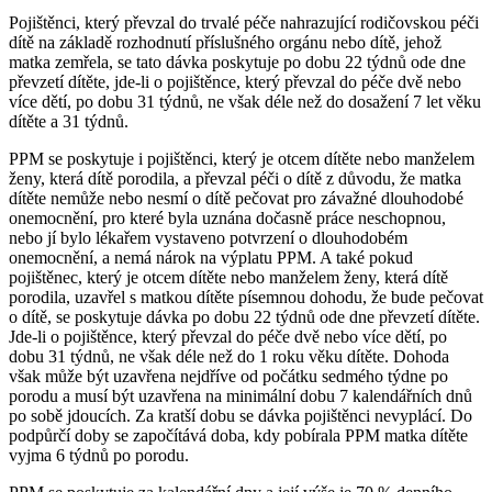
Pojištěnci, který převzal do trvalé péče nahrazující rodičovskou péči
dítě na základě rozhodnutí příslušného orgánu nebo dítě, jehož
matka zemřela, se tato dávka poskytuje po dobu 22 týdnů ode dne
převzetí dítěte, jde-li o pojištěnce, který převzal do péče dvě nebo
více dětí, po dobu 31 týdnů, ne však déle než do dosažení 7 let věku
dítěte a 31 týdnů.
PPM se poskytuje i pojištěnci, který je otcem dítěte nebo manželem
ženy, která dítě porodila, a převzal péči o dítě z důvodu, že matka
dítěte nemůže nebo nesmí o dítě pečovat pro závažné dlouhodobé
onemocnění, pro které byla uznána dočasně práce neschopnou,
nebo jí bylo lékařem vystaveno potvrzení o dlouhodobém
onemocnění, a nemá nárok na výplatu PPM. A také pokud
pojištěnec, který je otcem dítěte nebo manželem ženy, která dítě
porodila, uzavřel s matkou dítěte písemnou dohodu, že bude pečovat
o dítě, se poskytuje dávka po dobu 22 týdnů ode dne převzetí dítěte.
Jde-li o pojištěnce, který převzal do péče dvě nebo více dětí, po
dobu 31 týdnů, ne však déle než do 1 roku věku dítěte. Dohoda
však může být uzavřena nejdříve od počátku sedmého týdne po
porodu a musí být uzavřena na minimální dobu 7 kalendářních dnů
po sobě jdoucích. Za kratší dobu se dávka pojištěnci nevyplácí. Do
podpůrčí doby se započítává doba, kdy pobírala PPM matka dítěte
vyjma 6 týdnů po porodu.