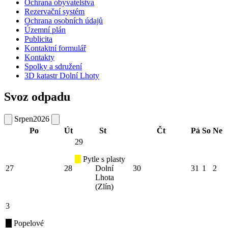
Ochrana obyvatelstva
Rezervační systém
Ochrana osobních údajů
Územní plán
Publicita
Kontaktní formulář
Kontakty
Spolky a sdružení
3D katastr Dolní Lhoty
Svoz odpadu
Srpen
2026
Po
Út
St
Čt
Pá
So
Ne
29
Pytle s plasty
27
28
Dolní
30
31
1
2
Lhota
(Zlín)
3
Popelové