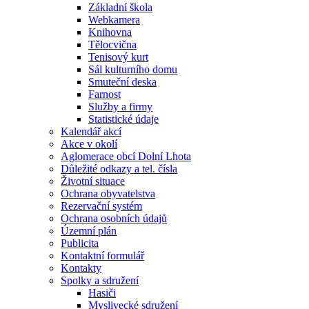
Základní škola
Webkamera
Knihovna
Tělocvična
Tenisový kurt
Sál kulturního domu
Smuteční deska
Farnost
Služby a firmy
Statistické údaje
Kalendář akcí
Akce v okolí
Aglomerace obcí Dolní Lhota
Důležité odkazy a tel. čísla
Životní situace
Ochrana obyvatelstva
Rezervační systém
Ochrana osobních údajů
Územní plán
Publicita
Kontaktní formulář
Kontakty
Spolky a sdružení
Hasiči
Myslivecké sdružení