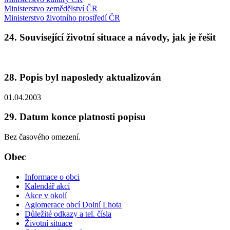
Ministerstvo zemědělství ČR
Ministerstvo životního prostředí ČR
24. Související životní situace a návody, jak je řešit
28. Popis byl naposledy aktualizován
01.04.2003
29. Datum konce platnosti popisu
Bez časového omezení.
Obec
Informace o obci
Kalendář akcí
Akce v okolí
Aglomerace obcí Dolní Lhota
Důležité odkazy a tel. čísla
Životní situace