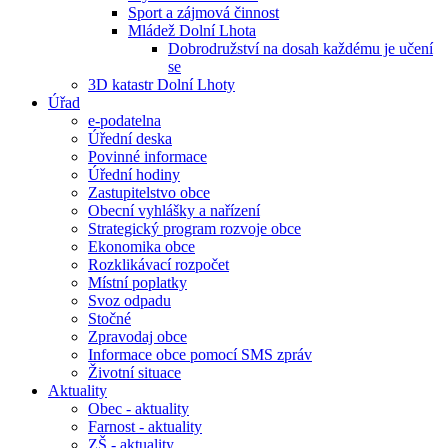
Sport a zájmová činnost
Mládež Dolní Lhota
Dobrodružství na dosah každému je učení
se
3D katastr Dolní Lhoty
Úřad
e-podatelna
Úřední deska
Povinné informace
Úřední hodiny
Zastupitelstvo obce
Obecní vyhlášky a nařízení
Strategický program rozvoje obce
Ekonomika obce
Rozklikávací rozpočet
Místní poplatky
Svoz odpadu
Stočné
Zpravodaj obce
Informace obce pomocí SMS zpráv
Životní situace
Aktuality
Obec - aktuality
Farnost - aktuality
ZŠ - aktuality