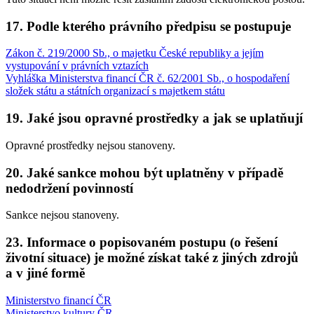
17. Podle kterého právního předpisu se postupuje
Zákon č. 219/2000 Sb., o majetku České republiky a jejím
vystupování v právních vztazích
Vyhláška Ministerstva financí ČR č. 62/2001 Sb., o hospodaření
složek státu a státních organizací s majetkem státu
19. Jaké jsou opravné prostředky a jak se uplatňují
Opravné prostředky nejsou stanoveny.
20. Jaké sankce mohou být uplatněny v případě
nedodržení povinností
Sankce nejsou stanoveny.
23. Informace o popisovaném postupu (o řešení
životní situace) je možné získat také z jiných zdrojů
a v jiné formě
Ministerstvo financí ČR
Ministerstvo kultury ČR