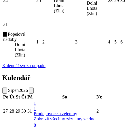
24
25
Dolní
28
29
30
Dolní
Lhota
Lhota
(Zlín)
(Zlín)
31
Popelové
nádoby
1
2
3
4
5
6
Dolní
Lhota
(Zlín)
Kalendář svozu odpadu
Kalendář
Srpen
2026
Po
Út
St
Čt
Pá
So
Ne
1
1
27
28
29
30
31
2
Prodej ovoce a zeleniny
Zobrazit všechny záznamy ze dne
8