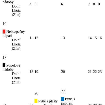
nádoby
4
5
6
7
8
9
Dolní
Lhota
(Zlín)
10
Nebezpečný
odpad
11
12
13
14
15
16
Dolní
Lhota
(Zlín)
17
Popelové
nádoby
18
19
20
21
22
23
Dolní
Lhota
(Zlín)
27
26
Pytle s
Pytle s plasty
papírem