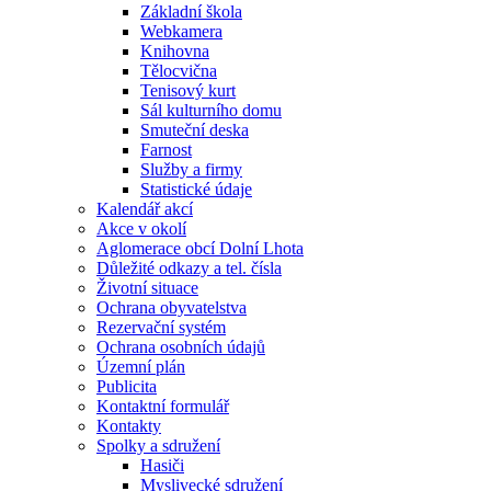
Základní škola
Webkamera
Knihovna
Tělocvična
Tenisový kurt
Sál kulturního domu
Smuteční deska
Farnost
Služby a firmy
Statistické údaje
Kalendář akcí
Akce v okolí
Aglomerace obcí Dolní Lhota
Důležité odkazy a tel. čísla
Životní situace
Ochrana obyvatelstva
Rezervační systém
Ochrana osobních údajů
Územní plán
Publicita
Kontaktní formulář
Kontakty
Spolky a sdružení
Hasiči
Myslivecké sdružení