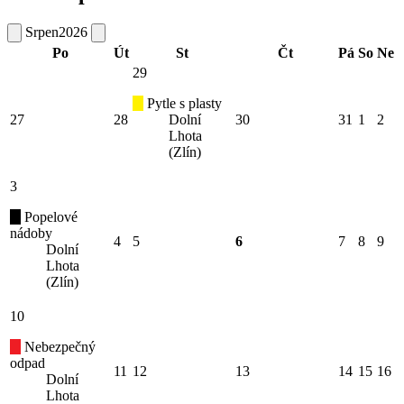
Srpen
2026
Po
Út
St
Čt
Pá
So
Ne
29
Pytle s plasty
27
28
Dolní
30
31
1
2
Lhota
(Zlín)
3
Popelové
nádoby
4
5
6
7
8
9
Dolní
Lhota
(Zlín)
10
Nebezpečný
odpad
11
12
13
14
15
16
Dolní
Lhota