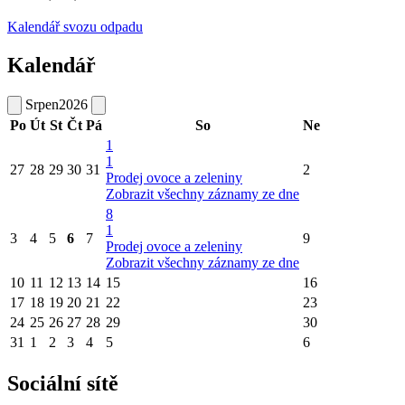
Kalendář svozu odpadu
Kalendář
Srpen
2026
Po
Út
St
Čt
Pá
So
Ne
1
1
27
28
29
30
31
2
Prodej ovoce a zeleniny
Zobrazit všechny záznamy ze dne
8
1
3
4
5
6
7
9
Prodej ovoce a zeleniny
Zobrazit všechny záznamy ze dne
10
11
12
13
14
15
16
17
18
19
20
21
22
23
24
25
26
27
28
29
30
31
1
2
3
4
5
6
Sociální sítě