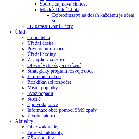
Sport a zájmová činnost
Mládež Dolní Lhota
Dobrodružství na dosah každému je učení
se
3D katastr Dolní Lhoty
Úřad
e-podatelna
Úřední deska
Povinné informace
Úřední hodiny
Zastupitelstvo obce
Obecní vyhlášky a nařízení
Strategický program rozvoje obce
Ekonomika obce
Rozklikávací rozpočet
Místní poplatky
Svoz odpadu
Stočné
Zpravodaj obce
Informace obce pomocí SMS zpráv
Životní situace
Aktuality
Obec - aktuality
Farnost - aktuality
ZŠ - aktuality