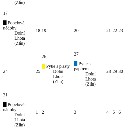
(Zlín)
17
Popelové
nádoby
18
19
20
21
22
23
Dolní
Lhota
(Zlín)
27
26
Pytle s
Pytle s plasty
papírem
24
25
Dolní
28
29
30
Dolní
Lhota
Lhota
(Zlín)
(Zlín)
31
Popelové
nádoby
1
2
3
4
5
6
Dolní
Lhota
(Zlín)