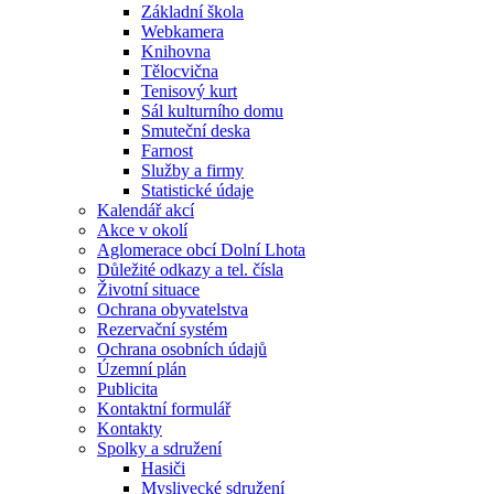
Základní škola
Webkamera
Knihovna
Tělocvična
Tenisový kurt
Sál kulturního domu
Smuteční deska
Farnost
Služby a firmy
Statistické údaje
Kalendář akcí
Akce v okolí
Aglomerace obcí Dolní Lhota
Důležité odkazy a tel. čísla
Životní situace
Ochrana obyvatelstva
Rezervační systém
Ochrana osobních údajů
Územní plán
Publicita
Kontaktní formulář
Kontakty
Spolky a sdružení
Hasiči
Myslivecké sdružení