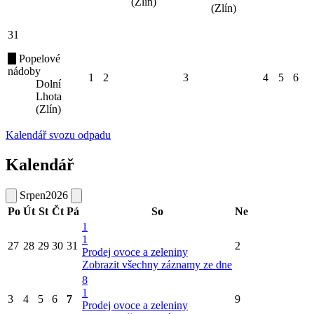
(Zlín)
(Zlín)
31
Popelové
nádoby
1
2
3
4
5
6
Dolní
Lhota
(Zlín)
Kalendář svozu odpadu
Kalendář
Srpen
2026
Po
Út
St
Čt
Pá
So
Ne
1
1
27
28
29
30
31
2
Prodej ovoce a zeleniny
Zobrazit všechny záznamy ze dne
8
1
3
4
5
6
7
9
Prodej ovoce a zeleniny