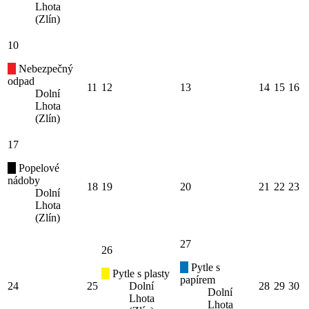
Lhota
(Zlín)
10
Nebezpečný
odpad
11
12
13
14
15
16
Dolní
Lhota
(Zlín)
17
Popelové
nádoby
18
19
20
21
22
23
Dolní
Lhota
(Zlín)
27
26
Pytle s
Pytle s plasty
papírem
24
25
Dolní
28
29
30
Dolní
Lhota
Lhota