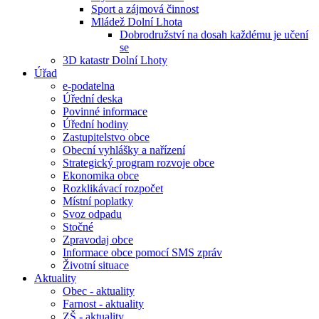
Sport a zájmová činnost
Mládež Dolní Lhota
Dobrodružství na dosah každému je učení
se
3D katastr Dolní Lhoty
Úřad
e-podatelna
Úřední deska
Povinné informace
Úřední hodiny
Zastupitelstvo obce
Obecní vyhlášky a nařízení
Strategický program rozvoje obce
Ekonomika obce
Rozklikávací rozpočet
Místní poplatky
Svoz odpadu
Stočné
Zpravodaj obce
Informace obce pomocí SMS zpráv
Životní situace
Aktuality
Obec - aktuality
Farnost - aktuality
ZŠ - aktuality