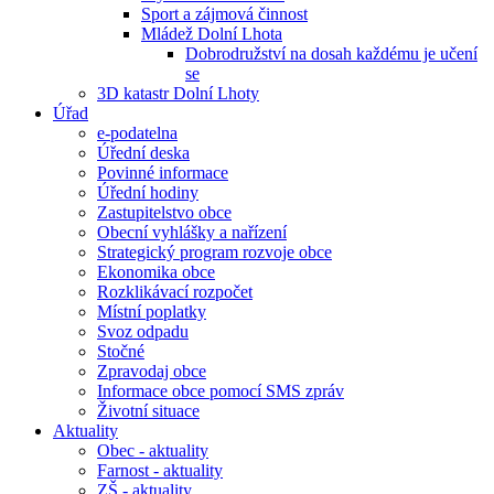
Sport a zájmová činnost
Mládež Dolní Lhota
Dobrodružství na dosah každému je učení
se
3D katastr Dolní Lhoty
Úřad
e-podatelna
Úřední deska
Povinné informace
Úřední hodiny
Zastupitelstvo obce
Obecní vyhlášky a nařízení
Strategický program rozvoje obce
Ekonomika obce
Rozklikávací rozpočet
Místní poplatky
Svoz odpadu
Stočné
Zpravodaj obce
Informace obce pomocí SMS zpráv
Životní situace
Aktuality
Obec - aktuality
Farnost - aktuality
ZŠ - aktuality