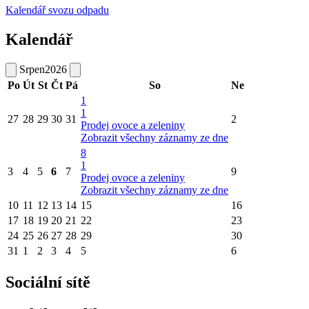
Kalendář svozu odpadu
Kalendář
Srpen
2026
Po
Út
St
Čt
Pá
So
Ne
1
1
27
28
29
30
31
2
Prodej ovoce a zeleniny
Zobrazit všechny záznamy ze dne
8
1
3
4
5
6
7
9
Prodej ovoce a zeleniny
Zobrazit všechny záznamy ze dne
10
11
12
13
14
15
16
17
18
19
20
21
22
23
24
25
26
27
28
29
30
31
1
2
3
4
5
6
Sociální sítě