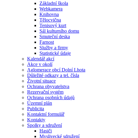
Základní škola
Webkamera
Knihovna
Tělocvična
Tenisový kurt
Sál kulturního domu
Smuteční deska
Farnost
Služby a firmy
Statistické údaje
Kalendář akcí
Akce v okolí
Aglomerace obcí Dolní Lhota
Důležité odkazy a tel. čísla
Životní situace
Ochrana obyvatelstva
Rezervační systém
Ochrana osobních údajů
Územní plán
Publicita
Kontaktní formulář
Kontakty
Spolky a sdružení
Hasiči
Myslivecké sdružení