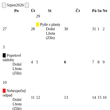
Srpen
2026
Po
Út
St
Čt
Pá
So
Ne
29
Pytle s plasty
27
28
Dolní
30
31
1
2
Lhota
(Zlín)
3
Popelové
nádoby
4
5
6
7
8
9
Dolní
Lhota
(Zlín)
10
Nebezpečný
odpad
11
12
13
14
15
16
Dolní
Lhota
(Zlín)