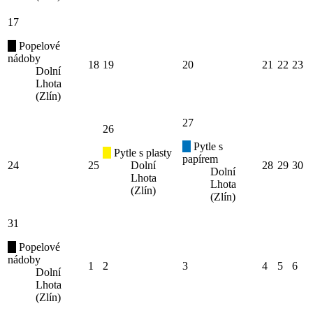
17
Popelové
nádoby
18
19
20
21
22
23
Dolní
Lhota
(Zlín)
27
26
Pytle s
Pytle s plasty
papírem
24
25
Dolní
28
29
30
Dolní
Lhota
Lhota
(Zlín)
(Zlín)
31
Popelové
nádoby
1
2
3
4
5
6
Dolní
Lhota
(Zlín)