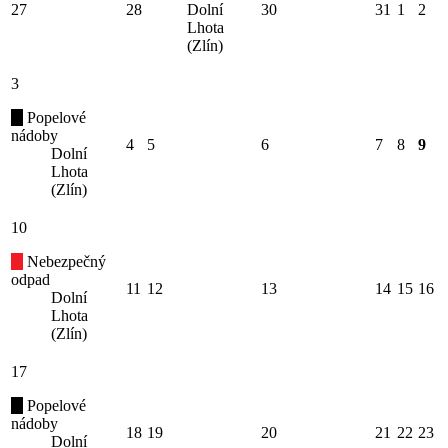
27
28
Dolní
30
31
1
2
Lhota
(Zlín)
3
Popelové
nádoby
4
5
6
7
8
9
Dolní
Lhota
(Zlín)
10
Nebezpečný
odpad
11
12
13
14
15
16
Dolní
Lhota
(Zlín)
17
Popelové
nádoby
18
19
20
21
22
23
Dolní