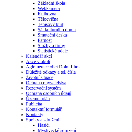
Základní škola
Webkamera
Knihovna
Tělocvična
Tenisový kurt
Sál kulturního domu
Smuteční deska
Farnost
Služby a firmy
Statistické údaje
Kalendář akcí
Akce v okolí
Aglomerace obcí Dolní Lhota
Důležité odkazy a tel. čísla
Životní situace
Ochrana obyvatelstva
Rezervační systém
Ochrana osobních údajů
Územní plán
Publicita
Kontaktní formulář
Kontakty
Spolky a sdružení
Hasiči
Myslivecké sdružení