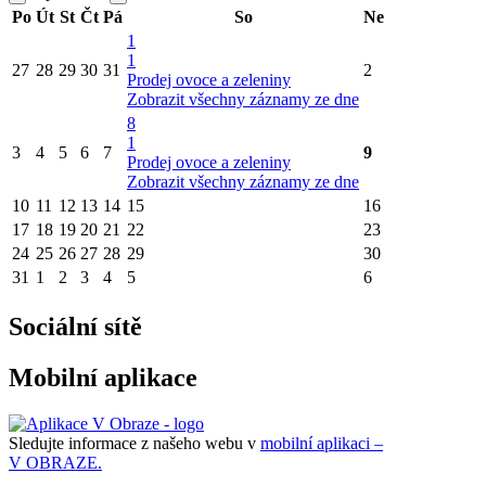
Po
Út
St
Čt
Pá
So
Ne
1
1
27
28
29
30
31
2
Prodej ovoce a zeleniny
Zobrazit všechny záznamy ze dne
8
1
3
4
5
6
7
9
Prodej ovoce a zeleniny
Zobrazit všechny záznamy ze dne
10
11
12
13
14
15
16
17
18
19
20
21
22
23
24
25
26
27
28
29
30
31
1
2
3
4
5
6
Sociální sítě
Mobilní aplikace
Sledujte informace z našeho webu v
mobilní aplikaci –
V OBRAZE.