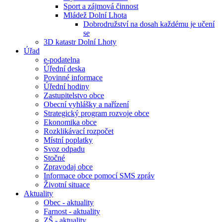
Sport a zájmová činnost
Mládež Dolní Lhota
Dobrodružství na dosah každému je učení
se
3D katastr Dolní Lhoty
Úřad
e-podatelna
Úřední deska
Povinné informace
Úřední hodiny
Zastupitelstvo obce
Obecní vyhlášky a nařízení
Strategický program rozvoje obce
Ekonomika obce
Rozklikávací rozpočet
Místní poplatky
Svoz odpadu
Stočné
Zpravodaj obce
Informace obce pomocí SMS zpráv
Životní situace
Aktuality
Obec - aktuality
Farnost - aktuality
ZŠ - aktuality