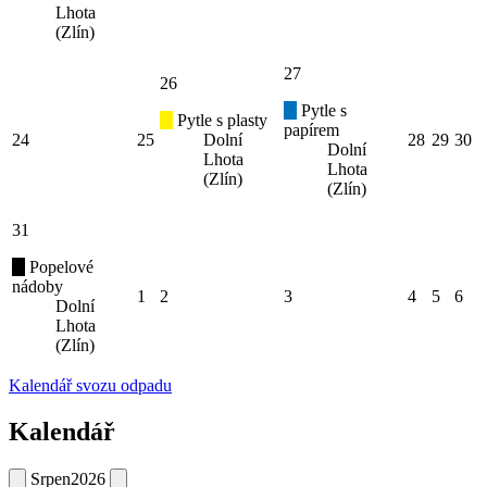
Lhota
(Zlín)
27
26
Pytle s
Pytle s plasty
papírem
24
25
Dolní
28
29
30
Dolní
Lhota
Lhota
(Zlín)
(Zlín)
31
Popelové
nádoby
1
2
3
4
5
6
Dolní
Lhota
(Zlín)
Kalendář svozu odpadu
Kalendář
Srpen
2026