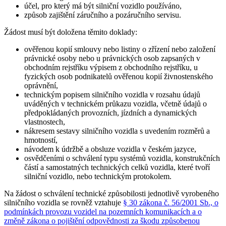
účel, pro který má být silniční vozidlo používáno,
způsob zajištění záručního a pozáručního servisu.
Žádost musí být doložena těmito doklady:
ověřenou kopií smlouvy nebo listiny o zřízení nebo založení
právnické osoby nebo u právnických osob zapsaných v
obchodním rejstříku výpisem z obchodního rejstříku, u
fyzických osob podnikatelů ověřenou kopií živnostenského
oprávnění,
technickým popisem silničního vozidla v rozsahu údajů
uváděných v technickém průkazu vozidla, včetně údajů o
předpokládaných provozních, jízdních a dynamických
vlastnostech,
nákresem sestavy silničního vozidla s uvedením rozměrů a
hmotností,
návodem k údržbě a obsluze vozidla v českém jazyce,
osvědčeními o schválení typu systémů vozidla, konstrukčních
částí a samostatných technických celků vozidla, které tvoří
silniční vozidlo, nebo technickým protokolem.
Na žádost o schválení technické způsobilosti jednotlivě vyrobeného
silničního vozidla se rovněž vztahuje
§ 30 zákona č. 56/2001 Sb., o
podmínkách provozu vozidel na pozemních komunikacích a o
změně zákona o pojištění odpovědnosti za škodu způsobenou