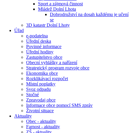
Sport a zájmová činnost
Mládež Dolní Lhota
Dobrodružství na dosah každému je učení
se
3D katastr Dolní Lhoty
Úřad
e-podatelna
Úřední deska
Povinné informace
Úřední hodiny
Zastupitelstvo obce
Obecní vyhlášky a nařízení
Strategický program rozvoje obce
Ekonomika obce
Rozklikávací rozpočet
Místní poplatky
Svoz odpadu
Stočné
Zpravodaj obce
Informace obce pomocí SMS zpráv
Životní situace
Aktuality
Obec - aktuality
Farnost - aktuality
ZŠ - aktuality