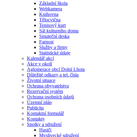
Základní škola
Webkamera
Knihovna
Tělocvična
Tenisový kurt
Sál kulturního domu
Smuteční deska
Farnost
Služby a firmy
Statistické údaje
Kalendář akcí
Akce v okolí
Aglomerace obcí Dolní Lhota
Důležité odkazy a tel. čísla
Životní situace
Ochrana obyvatelstva
Rezervační systém
Ochrana osobních údajů
Územní plán
Publicita
Kontaktní formulář
Kontakty
Spolky a sdružení
Hasiči
Myslivecké sdružení