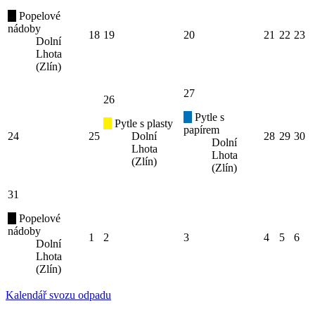
Popelové
nádoby
18
19
20
21
22
23
Dolní
Lhota
(Zlín)
27
26
Pytle s
Pytle s plasty
papírem
24
25
Dolní
28
29
30
Dolní
Lhota
Lhota
(Zlín)
(Zlín)
31
Popelové
nádoby
1
2
3
4
5
6
Dolní
Lhota
(Zlín)
Kalendář svozu odpadu