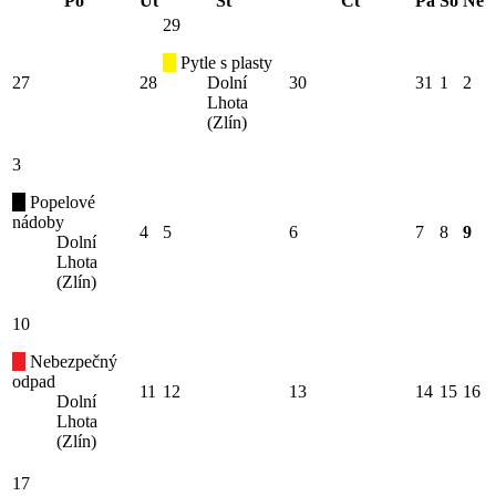
Po
Út
St
Čt
Pá
So
Ne
29
Pytle s plasty
27
28
Dolní
30
31
1
2
Lhota
(Zlín)
3
Popelové
nádoby
4
5
6
7
8
9
Dolní
Lhota
(Zlín)
10
Nebezpečný
odpad
11
12
13
14
15
16
Dolní
Lhota
(Zlín)
17