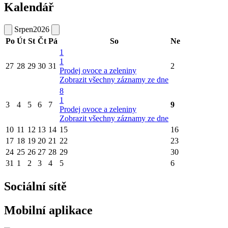
Kalendář
Srpen
2026
Po
Út
St
Čt
Pá
So
Ne
1
1
27
28
29
30
31
2
Prodej ovoce a zeleniny
Zobrazit všechny záznamy ze dne
8
1
3
4
5
6
7
9
Prodej ovoce a zeleniny
Zobrazit všechny záznamy ze dne
10
11
12
13
14
15
16
17
18
19
20
21
22
23
24
25
26
27
28
29
30
31
1
2
3
4
5
6
Sociální sítě
Mobilní aplikace