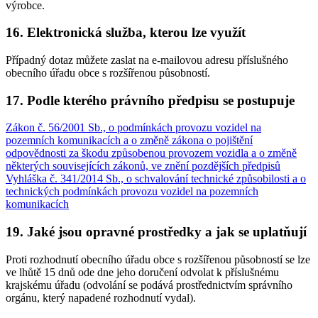
výrobce.
16. Elektronická služba, kterou lze využít
Případný dotaz můžete zaslat na e-mailovou adresu příslušného
obecního úřadu obce s rozšířenou působností.
17. Podle kterého právního předpisu se postupuje
Zákon č. 56/2001 Sb., o podmínkách provozu vozidel na
pozemních komunikacích a o změně zákona o pojištění
odpovědnosti za škodu způsobenou provozem vozidla a o změně
některých souvisejících zákonů, ve znění pozdějších předpisů
Vyhláška č. 341/2014 Sb., o schvalování technické způsobilosti a o
technických podmínkách provozu vozidel na pozemních
komunikacích
19. Jaké jsou opravné prostředky a jak se uplatňují
Proti rozhodnutí obecního úřadu obce s rozšířenou působností se lze
ve lhůtě 15 dnů ode dne jeho doručení odvolat k příslušnému
krajskému úřadu (odvolání se podává prostřednictvím správního
orgánu, který napadené rozhodnutí vydal).