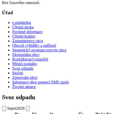
Bez časového omezení.
Úřad
e-podatelna
Úřední deska
Povinné informace
Úřední hodiny
Zastupitelstvo obce
Obecní vyhlášky a nařízení
Strategický program rozvoje obce
Ekonomika obce
Rozklikávací rozpočet
Místní poplatky
Svoz odpadu
Stočné
Zpravodaj obce
Informace obce pomocí SMS zpráv
Životní situace
Svoz odpadu
Srpen
2026