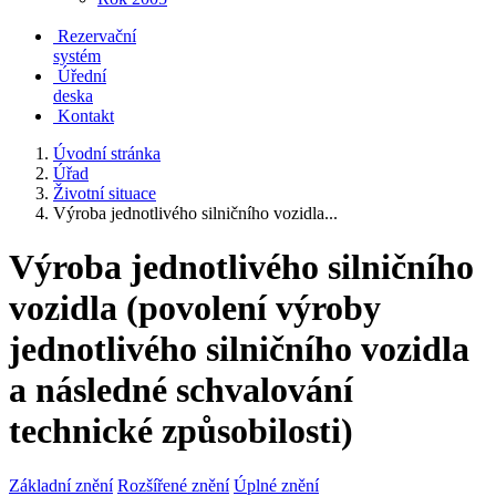
Rezervační
systém
Úřední
deska
Kontakt
Úvodní stránka
Úřad
Životní situace
Výroba jednotlivého silničního vozidla...
Výroba jednotlivého silničního
vozidla (povolení výroby
jednotlivého silničního vozidla
a následné schvalování
technické způsobilosti)
Základní znění
Rozšířené znění
Úplné znění