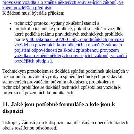
provozem vozidla a o změně některých souvisejících zákonů, ve
znění pozdějších předpisů
.
K žádosti musí být dále přiložen:
technický protokol vydaný zkušební stanicí a
protokol o technické prohlídce, pokud se jedná o vozidlo,
které podléhá režimu pravidelných technických prohlídek
podle
§ 40 zákona č. 56/2001 Sb., o podmínkách provozu
vozidel na pozemních komunikacích a o změně zákona o
pojištění odpovědnosti za škodu způsobenou provozem
vozidla a o změně některých souvisejících zákonů, ve znění
pozdějších předpisů
.
Technickým protokolem se dokládá splnění podmínek uložených v
rozhodnutí o povolení výroby a splnění technických požadavků
stanovených prováděcím právním předpisem, protokolem o
technické prohlídce se dokládá technická způsobilost vozidla k
provozu na pozemních komunikacích.
11. Jaké jsou potřebné formuláře a kde jsou k
dispozici
Tiskopisy žádostí jsou k dispozici na příslušných obecních úřadech
obcí s rozšířenou působností.