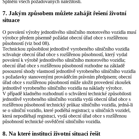
Splnění všech požadovaných náležitostí.
7. Jakým způsobem můžete zahájit řešení životní
situace
O povolení výroby jednotlivého silničního motorového vozidla musí
výrobce předem písemně požádat obecní úřad obce s rozšířenou
působností (viz bod 08).
Technickou způsobilost jednotlivě vyrobeného silničního vozidla
schvaluje obecní úřad obce s rozšířenou působností, který vydal
povolení k výrobě jednotlivého silničního motorového vozidla;
obecní úřad obce s rozšířenou působností rozhodne na základě
posouzení shody vlastností jednotlivě vyrobeného silničního vozidla
s požadavky stanovenými prováděcím právním předpisem; obecní
úřad obce s rozšířenou působností může uložit provedení zkoušek
jednotlivě vyrobeného silničního vozidla na náklady výrobce.
V případě kladného rozhodnutí o schválení technické způsobilosti
jednotlivě vyrobeného silničního vozidla vydá obecní úřad obce s
rozšířenou působností technický průkaz silničního vozidla, jedná-li
se o silniční vozidlo, které podléhá registraci; u silničních vozidel,
která nepodléhají registraci, vydá obecní úřad obce s rozšířenou
působností technické osvědčení silničního vozidla.
8. Na které instituci životní situaci řešit