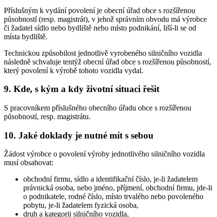
Příslušným k vydání povolení je obecní úřad obce s rozšířenou
působností (resp. magistrát), v jehož správním obvodu má výrobce
či žadatel sídlo nebo bydliště nebo místo podnikání, liší-li se od
místa bydliště.
Technickou způsobilost jednotlivě vyrobeného silničního vozidla
následně schvaluje tentýž obecní úřad obce s rozšířenou působností,
který povolení k výrobě tohoto vozidla vydal.
9. Kde, s kým a kdy životní situaci řešit
S pracovníkem příslušného obecního úřadu obce s rozšířenou
působností, resp. magistrátu.
10. Jaké doklady je nutné mít s sebou
Žádost výrobce o povolení výroby jednotlivého silničního vozidla
musí obsahovat:
obchodní firmu, sídlo a identifikační číslo, je-li žadatelem
právnická osoba, nebo jméno, příjmení, obchodní firmu, jde-li
o podnikatele, rodné číslo, místo trvalého nebo povoleného
pobytu, je-li žadatelem fyzická osoba,
druh a kategorii silničního vozidla,