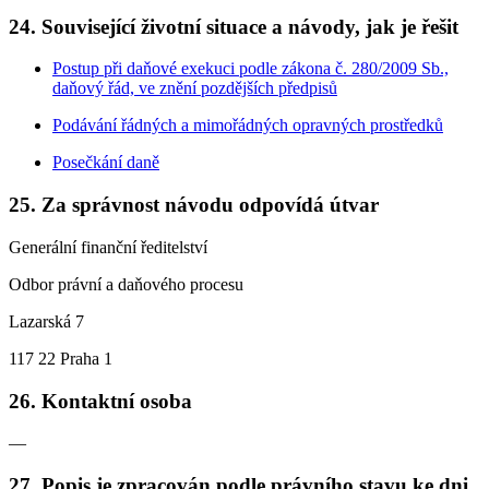
24. Související životní situace a návody, jak je řešit
Postup při daňové exekuci podle zákona č. 280/2009 Sb.,
daňový řád, ve znění pozdějších předpisů
Podávání řádných a mimořádných opravných prostředků
Posečkání daně
25. Za správnost návodu odpovídá útvar
Generální finanční ředitelství
Odbor právní a daňového procesu
Lazarská 7
117 22 Praha 1
26. Kontaktní osoba
—
27. Popis je zpracován podle právního stavu ke dni