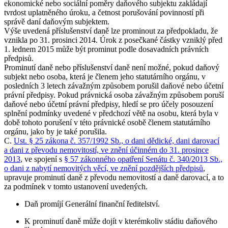
ekonomické nebo sociální poměry daňového subjektu zakládají
tvrdost uplatněného úroku, a četnost porušování povinností při
správě daní daňovým subjektem.
Výše uvedená příslušenství daně lze prominout za předpokladu, že
vznikla po 31. prosinci 2014. Úrok z posečkané částky vzniklý před
1. lednem 2015 může být prominut podle dosavadních právních
předpisů.
Prominutí daně nebo příslušenství daně není možné, pokud daňový
subjekt nebo osoba, která je členem jeho statutárního orgánu, v
posledních 3 letech závažným způsobem porušil daňové nebo účetní
právní předpisy. Pokud právnická osoba závažným způsobem poruší
daňové nebo účetní právní předpisy, hledí se pro účely posouzení
splnění podmínky uvedené v předchozí větě na osobu, která byla v
době tohoto porušení v této právnické osobě členem statutárního
orgánu, jako by je také porušila.
C.
Ust. § 25 zákona č. 357/1992 Sb., o dani dědické, dani darovací
a dani z převodu nemovitostí, ve znění účinném do 31. prosince
2013
, ve spojení s
§ 57 zákonného opatření Senátu č. 340/2013 Sb.,
o dani z nabytí nemovitých věcí, ve znění pozdějších předpisů
,
upravuje prominutí daně z převodu nemovitostí a daně darovací, a to
za podmínek v tomto ustanovení uvedených.
Daň promíjí Generální finanční ředitelství.
K prominutí daně může dojít v kterémkoliv stádiu daňového