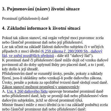
3. Pojmenování (název) životní situace
Prominutí (příslušenství) daně
4. Základní informace k životní situaci
Pokud tak zákon stanoví, má orgán veřejné moci pravomoc zcela
nebo částečně prominout daň nebo její příslušenství.
Lze tak učinit na základě žádosti daňového subjektu či v určitých
případech z moci úřední (
§ 259 zákona č. 280/2009 Sb., daňový
řád, ve znění pozdějších předpisů
- dále též "daňový řád").
K prominutí daně či příslušenství daně může dojít od vzniku daňové
povinnosti až do doby uplynutí lhůty pro placení daně, a to i poté,
kdy došlo k její úhradě.
Příslušenstvím daně se rozumějí úroky, penále, pokuty a náklady
řízení, jsou-li ukládány nebo vznikají-li podle daňového zákona.
Úroky, penále a pokuta za opožděné tvrzení daně sledují osud daně.
Zákon stanoví možnost promíjení v ustanoveních
:
A.
Ust. § 260 daňového řádu
upravuje hromadné prominutí daně
nebo příslušenství daně, kdy se promíjí daň nebo příslušenství všem
daňovým subjektům, jichž se důvod prominutí týká.
Ministr financí může z moci úřední (a to i na základě podnětu) zcela
nebo částečně prominout daň nebo příslušenství daně: