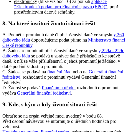
elektronicky
(blíže viz bod 16) za použití
aplikace
"Elektronická podání pro Finanční správu (EPO)"
, popř.
prostřednictvím datové schránky.
8. Na které instituci životní situaci řešit
A. Podnět k prominutí daně či příslušenství daně ve smyslu
§ 260
daňového řádu
doporučujeme podat přímo na
Ministerstvo financí
České republiky
.
B. Žádost o prominutí příslušenství daně ve smyslu
§ 259a - 259c
daňového řádu
se podává u správce daně příslušného ke správě
daně, k níž se váže příslušenství, o jehož prominutí je žádáno, v
době podání žádosti o prominutí.
C. Žádost se podává na
finanční úřad
nebo na
Generální finanční
ředitelství
, rozhodnutí o prominutí vydává Generální finanční
ředitelství.
D. Žádost se podává
finančnímu úřadu
, rozhodnutí o prominutí
vydává
Generální finanční ředitelství
.
9. Kde, s kým a kdy životní situaci řešit
Obraťte se na orgán veřejné moci uvedený v bodu 08.
Před osobní návštěvou se informujte o úředních hodinách pro
veřejnost.
Kontakty na orgány Finanční správy
naleznete na internetových