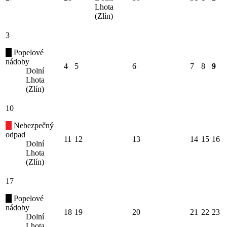
Lhota
(Zlín)
3
Popelové
nádoby
4
5
6
7
8
9
Dolní
Lhota
(Zlín)
10
Nebezpečný
odpad
11
12
13
14
15
16
Dolní
Lhota
(Zlín)
17
Popelové
nádoby
18
19
20
21
22
23
Dolní
Lhota