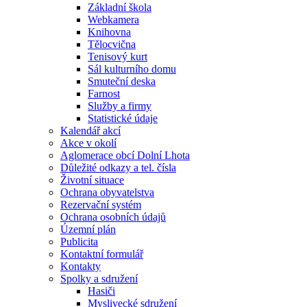
Základní škola
Webkamera
Knihovna
Tělocvična
Tenisový kurt
Sál kulturního domu
Smuteční deska
Farnost
Služby a firmy
Statistické údaje
Kalendář akcí
Akce v okolí
Aglomerace obcí Dolní Lhota
Důležité odkazy a tel. čísla
Životní situace
Ochrana obyvatelstva
Rezervační systém
Ochrana osobních údajů
Územní plán
Publicita
Kontaktní formulář
Kontakty
Spolky a sdružení
Hasiči
Myslivecké sdružení