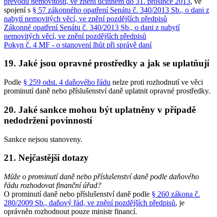
převodu nemovitostí, ve znění účinném do 31. prosince 2013
, ve
spojení s
§ 57 zákonného opatření Senátu č. 340/2013 Sb., o dani z
nabytí nemovitých věcí, ve znění pozdějších předpisů
Zákonné opatření Senátu č. 340/2013 Sb., o dani z nabytí
nemovitých věcí, ve znění pozdějších předpisů
Pokyn č. 4 MF - o stanovení lhůt při správě daní
19. Jaké jsou opravné prostředky a jak se uplatňují
Podle
§ 259 odst. 4 daňového řádu
nelze proti rozhodnutí ve věci
prominutí daně nebo příslušenství daně uplatnit opravné prostředky.
20. Jaké sankce mohou být uplatněny v případě
nedodržení povinností
Sankce nejsou stanoveny.
21. Nejčastější dotazy
Může o prominutí daně nebo příslušenství daně podle daňového
řádu rozhodovat finanční úřad?
O prominutí daně nebo příslušenství daně podle
§ 260 zákona č.
280/2009 Sb., daňový řád, ve znění pozdějších předpisů
, je
oprávněn rozhodnout pouze ministr financí.