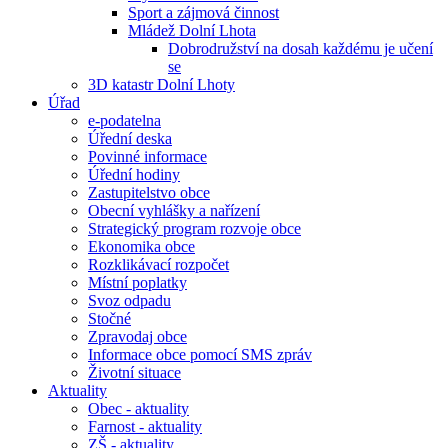
Sport a zájmová činnost
Mládež Dolní Lhota
Dobrodružství na dosah každému je učení
se
3D katastr Dolní Lhoty
Úřad
e-podatelna
Úřední deska
Povinné informace
Úřední hodiny
Zastupitelstvo obce
Obecní vyhlášky a nařízení
Strategický program rozvoje obce
Ekonomika obce
Rozklikávací rozpočet
Místní poplatky
Svoz odpadu
Stočné
Zpravodaj obce
Informace obce pomocí SMS zpráv
Životní situace
Aktuality
Obec - aktuality
Farnost - aktuality
ZŠ - aktuality