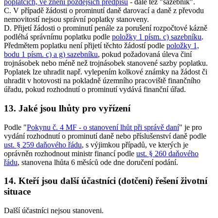
poplatcích, ve znění pozdějších předpisů
- dále též "sazebník".
C. V případě žádosti o prominutí daně darovací a daně z převodu
nemovitostí nejsou správní poplatky stanoveny.
D. Přijetí žádosti o prominutí penále za porušení rozpočtové kázně
podléhá správnímu poplatku podle
položky 1 písm. c) sazebníku
.
Předmětem poplatku není přijetí těchto žádostí podle
položky 1,
bodu 1 písm. c) a g) sazebníku
, pokud požadovaná úleva činí
trojnásobek nebo méně než trojnásobek stanovené sazby poplatku.
Poplatek lze uhradit např. vylepením kolkové známky na žádost či
uhradit v hotovosti na pokladně územního pracoviště finančního
úřadu, pokud rozhodnutí o prominutí vydává finanční úřad.
13. Jaké jsou lhůty pro vyřízení
Podle "
Pokynu č. 4 MF - o stanovení lhůt při správě daní
" je pro
vydání rozhodnutí o prominutí daně nebo příslušenství daně podle
ust. § 259 daňového řádu
, s výjimkou případů, ve kterých je
oprávněn rozhodnout ministr financí podle
ust. § 260 daňového
řádu
, stanovena lhůta 6 měsíců ode dne doručení podání.
14. Kteří jsou další účastníci (dotčení) řešení životní
situace
Další účastníci nejsou stanoveni.