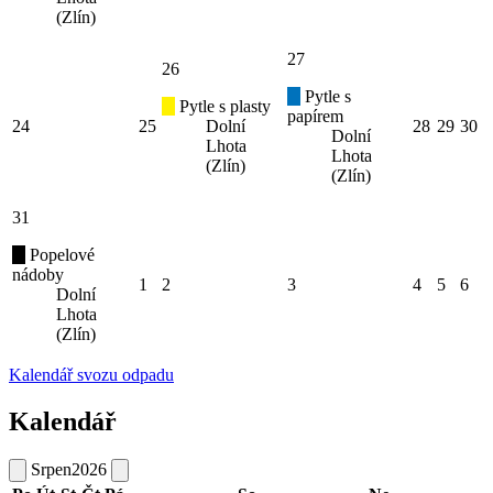
(Zlín)
27
26
Pytle s
Pytle s plasty
papírem
24
25
Dolní
28
29
30
Dolní
Lhota
Lhota
(Zlín)
(Zlín)
31
Popelové
nádoby
1
2
3
4
5
6
Dolní
Lhota
(Zlín)
Kalendář svozu odpadu
Kalendář
Srpen
2026