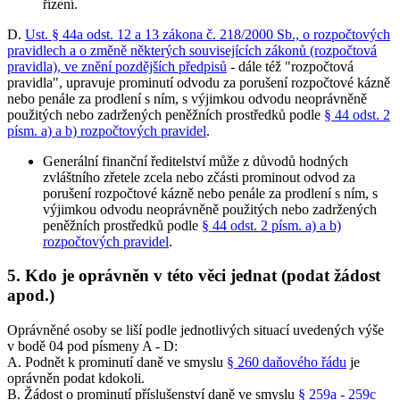
řízení.
D.
Ust. § 44a odst. 12 a 13 zákona č. 218/2000 Sb., o rozpočtových
pravidlech a o změně některých souvisejících zákonů (rozpočtová
pravidla), ve znění pozdějších předpisů
- dále též "rozpočtová
pravidla", upravuje prominutí odvodu za porušení rozpočtové kázně
nebo penále za prodlení s ním, s výjimkou odvodu neoprávněně
použitých nebo zadržených peněžních prostředků podle
§ 44 odst. 2
písm. a) a b) rozpočtových pravidel
.
Generální finanční ředitelství může z důvodů hodných
zvláštního zřetele zcela nebo zčásti prominout odvod za
porušení rozpočtové kázně nebo penále za prodlení s ním, s
výjimkou odvodu neoprávněně použitých nebo zadržených
peněžních prostředků podle
§ 44 odst. 2 písm. a) a b)
rozpočtových pravidel
.
5. Kdo je oprávněn v této věci jednat (podat žádost
apod.)
Oprávněné osoby se liší podle jednotlivých situací uvedených výše
v bodě 04 pod písmeny A - D:
A. Podnět k prominutí daně ve smyslu
§ 260 daňového řádu
je
oprávněn podat kdokoli.
B. Žádost o prominutí příslušenství daně ve smyslu
§ 259a - 259c