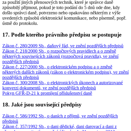
za použití jiných přenosových technik, které je správce daně
způsobilý přijmout, pokud je toto podání do 5 dnů ode dne, kdy
došlo správci daně, potvrzeno nebo opakováno některým z výše
uvedených způsobů elektronické komunikace, nebo písemně, popř.
ústně do protokolu.
17. Podle kterého právního předpisu se postupuje
Zákon č. 280/2009 Sb., daňový řád, ve znění pozdějších předpisů
Zákon č. 218/2000 Sb., o rozpočtových pravidlech a o změně
některých souvisejících zákonů (rozpočtová pravidla), ve znění
pozdějších předpisů
Zákon č. 227/2000 Sb., o elektronickém podpisu a o změně
některých dalších zákonů (zákon o elektronickém podpisu), ve znění
pozdějších předpisů
Zákon č. 300/2008 Sb., o elektronických úkonech a autorizované
konverzi dokumentů, ve znění pozdějších předpisů
Pokyn GFŘ-D-21 k promíjení příslušenství daně
18. Jaké jsou související předpisy
Zákon č. 586/1992 Sb., o daních z příjmů, ve znění pozdějších
předpisů
Zákon č. 357/1992 Sb., o dani dědické, dani darovací a dani z