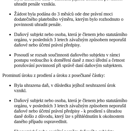
uhradit penále vznikla.
Žádost byla podána do 3 měsíců ode dne právní moci
dodatečného platebního výměru, kterým bylo rozhodnuto o
povinnosti uhradit penále.
Daňový subjekt nebo osoba, která je členem jeho statutárního
orgánu, v posledních 3 letech závažným způsobem neporušil
daňové nebo účetní právní předpisy.
Posoudí se rozsah součinnosti daňového subjektu v rámci
postupu vedoucího k doměření daně z moci úřední a četnost
porušování povinností při správě daní daňovým subjektem.
Prominutí úroku z prodlení a úroku z posečkané částky:
Byla uhrazena daň, v důsledku jejíhož neuhrazení úrok
vznikl.
Daňový subjekt nebo osoba, která je členem jeho statutárního
orgánu, v posledních 3 letech závažným způsobem neporušil
daňové nebo účetní právní předpisy - k prodlení s úhradou
daně došlo z důvodu, který lze s přihlédnutím k okolnostem
daného případu ospravedlnit.