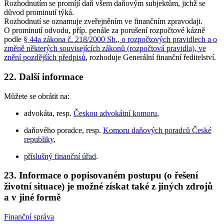
Rozhodnutím se promíjí daň všem daňovým subjektům, jichž se
důvod prominutí týká.
Rozhodnutí se oznamuje zveřejněním ve finančním zpravodaji.
O prominutí odvodu, příp. penále za porušení rozpočtové kázně
podle
§ 44a zákona č. 218/2000 Sb., o rozpočtových pravidlech a o
změně některých souvisejících zákonů (rozpočtová pravidla), ve
znění pozdějších předpisů
, rozhoduje Generální finanční ředitelství.
22. Další informace
Můžete se obrátit na:
advokáta, resp.
Českou advokátní komoru
,
daňového poradce, resp.
Komoru daňových poradců České
republiky
,
příslušný finanční úřad
.
23. Informace o popisovaném postupu (o řešení
životní situace) je možné získat také z jiných zdrojů
a v jiné formě
Finanční správa