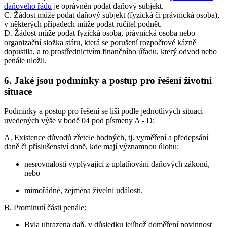
daňového řádu
je oprávněn podat daňový subjekt.
C. Žádost může podat daňový subjekt (fyzická či právnická osoba),
v některých případech může podat ručitel podnět.
D. Žádost může podat fyzická osoba, právnická osoba nebo
organizační složka státu, která se porušení rozpočtové kázně
dopustila, a to prostřednictvím finančního úřadu, který odvod nebo
penále uložil.
6. Jaké jsou podmínky a postup pro řešení životní
situace
Podmínky a postup pro řešení se liší podle jednotlivých situací
uvedených výše v bodě 04 pod písmeny A - D:
A. Existence důvodů zřetele hodných, tj. vyměření a předepsání
daně či příslušenství daně, kde mají významnou úlohu:
nesrovnalosti vyplývající z uplatňování daňových zákonů,
nebo
mimořádné, zejména živelní události.
B. Prominutí části penále:
Byla uhrazena daň, v důsledku jejíhož doměření povinnost