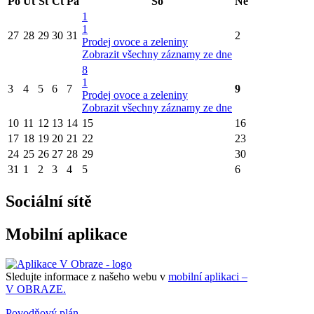
Po
Út
St
Čt
Pá
So
Ne
1
1
27
28
29
30
31
2
Prodej ovoce a zeleniny
Zobrazit všechny záznamy ze dne
8
1
3
4
5
6
7
9
Prodej ovoce a zeleniny
Zobrazit všechny záznamy ze dne
10
11
12
13
14
15
16
17
18
19
20
21
22
23
24
25
26
27
28
29
30
31
1
2
3
4
5
6
Sociální sítě
Mobilní aplikace
Sledujte informace z našeho webu v
mobilní aplikaci –
V OBRAZE.
Povodňový plán