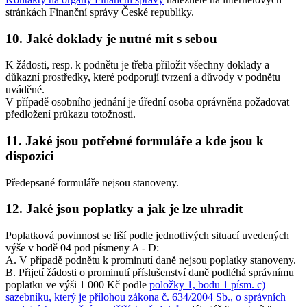
stránkách Finanční správy České republiky.
10. Jaké doklady je nutné mít s sebou
K žádosti, resp. k podnětu je třeba přiložit všechny doklady a
důkazní prostředky, které podporují tvrzení a důvody v podnětu
uváděné.
V případě osobního jednání je úřední osoba oprávněna požadovat
předložení průkazu totožnosti.
11. Jaké jsou potřebné formuláře a kde jsou k
dispozici
Předepsané formuláře nejsou stanoveny.
12. Jaké jsou poplatky a jak je lze uhradit
Poplatková povinnost se liší podle jednotlivých situací uvedených
výše v bodě 04 pod písmeny A - D:
A. V případě podnětu k prominutí daně nejsou poplatky stanoveny.
B. Přijetí žádosti o prominutí příslušenství daně podléhá správnímu
poplatku ve výši 1 000 Kč podle
položky 1, bodu 1 písm. c)
sazebníku, který je přílohou zákona č. 634/2004 Sb., o správních