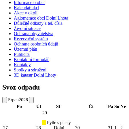
Informace o obci
Kalendář akcí
Akce v okolí
Aglomerace obcí Dolní Lhota
Důležité odkazy a tel. čísla
Životní situace
Ochrana obyvatelstva
Rezervační systém
Ochrana osobních údajů
Územní plán
Publicita
Kontaktní formulář
Kontakty
Spolky a sdružení
3D katastr Dolní Lhoty
Svoz odpadu
Srpen
2026
Po
Út
St
Čt
Pá
So
Ne
29
Pytle s plasty
27
28
Dolní
30
31
1
2