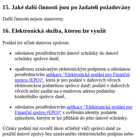
15. Jaké další činnosti jsou po žadateli požadovány
Další činnosti nejsou stanoveny.
16. Elektronická služba, kterou lze využít
Podání lze učinit datovou zprávou:
odeslanou prostřednictvím datové schránky do datové
schránky správce daně,
opatřenou uznávaným elektronickým podpisem a odeslanou
prostřednictvím
aplikace "Elektronická podání pro Finanční
správu (EPO)"
, která je pro podání v daňových věcech
elektronickou podatelnou správce daně; podání v daňových
věcech nelze zasílat na e-mailovou adresu podatelny
konkrétního správce daně,
odeslanou prostřednictvím
aplikace "Elektronická podání pro
Finanční správu (EPO)"
s ověřením identity podatele
způsobem, kterým se lze přihlásit do jeho datové schránky.
Účinky podání má rovněž úkon učiněný vůči správci daně za
použití datové zprávy bez uznávaného elektronického podpisu nebo