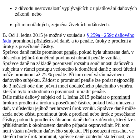
z důvodu nesrovnalostí vyplývajících z uplatňování daňových
zákonů, nebo
při mimořádných, zejména živelních událostech.
B. Od 1. ledna 2015 je možné v souladu s
§ 259a - 259c daňového
řádu
prominout příslušenství daně, a to penále, úroky z prodlení a
úroky z posečkané částky.
Správce daně může prominout
penále
, pokud byla uhrazena daň, v
důsledku jejíhož doměření povinnost uhradit penále vznikla.
Správce daně na základě posouzení rozsahu součinnosti daňového
subjektu v rámci postupu vedoucího k doměření daně z moci úřední
může prominout až 75 % penále. Při tom není vázán návrhem
daňového subjektu. Žádost o prominutí penále lze podat nejpozději
do 3 měsíců ode dne právní moci dodatečného platebního výměru,
kterým bylo rozhodnuto o povinnosti uhradit penále.
Dále může daňový subjekt od 1. ledna 2015 požádat o
prominutí
úroku z prodlení
a
úroku z posečkané částky
, pokud byla uhrazena
daň, v důsledku jejíhož neuhrazení úrok vznikl. Správce daně může
zcela nebo zčásti prominout úrok z prodlení nebo úrok z posečkané
částky, pokud k prodlení s úhradou daně došlo z důvodu, který lze s
přihlédnutím k okolnostem daného případu ospravedlnit. Při tom
není vázán návrhem daňového subjektu. Při posouzení rozsahu, ve
kterém bude úrok prominut, správce daně zohlední skutečnost, zda