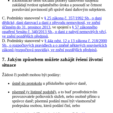
Ekonomické nebo sociální poměry daňového subjektu
zakládají tvrdost uplatněného úroku a posoudí se četnost
porušování povinností při správě daní daňovým subjektem.
C. Podmínky stanovené v
§ 25 zákona č. 357/1992 Sb., o dani
dědické, dani darovací a dani z převodu nemovitostí, ve znění
účinném do 31. prosince 2013
, ve spojení s
§ 57 zákonného
opatření Senátu č. 340/2013 Sb., o dani z nabytí nemovitých věcí,
ve znění pozdějších předpisů
.
D. Podmínky stanovené v
§ 44a odst. 12 a 13 zákona č. 218/2000
Sb., o rozpočtových pravidlech a o změně některých souvisejících
zákonů (rozpočtová pravidla), ve znění pozdějších předpisů
.
7. Jakým způsobem můžete zahájit řešení životní
situace
Žádost či podnět mohou být podány:
ústně do protokolu
u příslušného správce daně,
písemně (v listinné podobě)
, a to buď prostřednictvím
provozovatele poštovních služeb, nebo osobně přímo u
správce daně; písemná podání musí být vlastnoručně
podepsána osobou, která podání činí, nebo