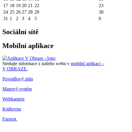
17
18
19
20
21
22
23
24
25
26
27
28
29
30
31
1
2
3
4
5
6
Sociální sítě
Mobilní aplikace
Sledujte informace z našeho webu v
mobilní aplikaci –
V OBRAZE.
Povodňový plán
Mapový systém
Webkamera
Knihovna
Farnost