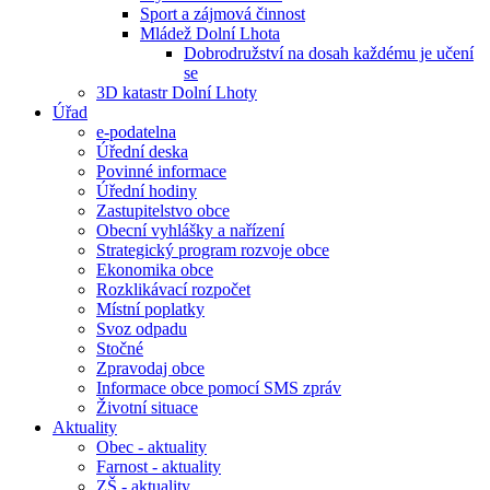
Sport a zájmová činnost
Mládež Dolní Lhota
Dobrodružství na dosah každému je učení
se
3D katastr Dolní Lhoty
Úřad
e-podatelna
Úřední deska
Povinné informace
Úřední hodiny
Zastupitelstvo obce
Obecní vyhlášky a nařízení
Strategický program rozvoje obce
Ekonomika obce
Rozklikávací rozpočet
Místní poplatky
Svoz odpadu
Stočné
Zpravodaj obce
Informace obce pomocí SMS zpráv
Životní situace
Aktuality
Obec - aktuality
Farnost - aktuality
ZŠ - aktuality