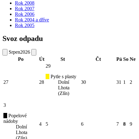
Rok 2008
Rok 2007
Rok 2006
Rok 2004 a dříve
Rok 2005
Svoz odpadu
Srpen
2026
Po
Út
St
Čt
Pá
So
Ne
29
Pytle s plasty
27
28
Dolní
30
31
1
2
Lhota
(Zlín)
3
Popelové
nádoby
4
5
6
7
8
9
Dolní
Lhota
(Zlín)