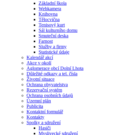
Základní škola
Webkamera
Knihovna
Tělocvična
Tenisový kurt
Sál kulturního domu
Smuteční deska
Farnost
Služby a firmy
Statistické údaje
Kalendář akcí
Akce v okolí
Aglomerace obcí Dolní Lhota
Důležité odkazy a tel. čísla
Životní situace
Ochrana obyvatelstva
Rezervační systém
Ochrana osobních údajů
Územní plán
Publicita
Kontaktní formulář
Kontakty
Spolky a sdružení
Hasiči
Myslivecké sdružení