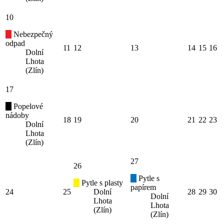
10
Nebezpečný
odpad
11
12
13
14
15
16
Dolní
Lhota
(Zlín)
17
Popelové
nádoby
18
19
20
21
22
23
Dolní
Lhota
(Zlín)
27
26
Pytle s
Pytle s plasty
papírem
24
25
Dolní
28
29
30
Dolní
Lhota
Lhota
(Zlín)
(Zlín)