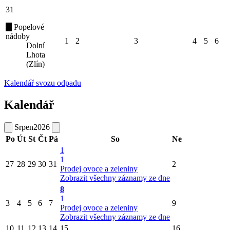
31
Popelové
nádoby
1
2
3
4
5
6
Dolní
Lhota
(Zlín)
Kalendář svozu odpadu
Kalendář
Srpen
2026
Po
Út
St
Čt
Pá
So
Ne
1
1
27
28
29
30
31
2
Prodej ovoce a zeleniny
Zobrazit všechny záznamy ze dne
8
1
3
4
5
6
7
9
Prodej ovoce a zeleniny
Zobrazit všechny záznamy ze dne
10
11
12
13
14
15
16