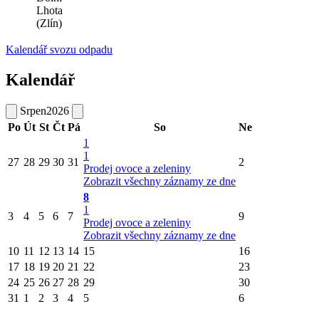
Lhota
(Zlín)
Kalendář svozu odpadu
Kalendář
Srpen
2026
Po
Út
St
Čt
Pá
So
Ne
1
1
27
28
29
30
31
2
Prodej ovoce a zeleniny
Zobrazit všechny záznamy ze dne
8
1
3
4
5
6
7
9
Prodej ovoce a zeleniny
Zobrazit všechny záznamy ze dne
10
11
12
13
14
15
16
17
18
19
20
21
22
23
24
25
26
27
28
29
30
31
1
2
3
4
5
6