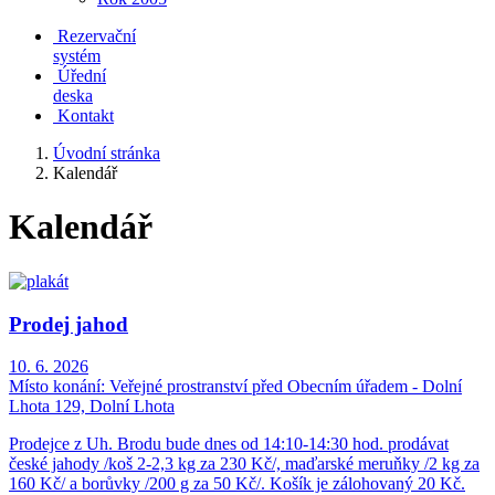
Rezervační
systém
Úřední
deska
Kontakt
Úvodní stránka
Kalendář
Kalendář
Prodej jahod
10. 6. 2026
Místo konání:
Veřejné prostranství před Obecním úřadem - Dolní
Lhota 129, Dolní Lhota
Prodejce z Uh. Brodu bude dnes od 14:10-14:30 hod. prodávat
české jahody /koš 2-2,3 kg za 230 Kč/, maďarské meruňky /2 kg za
160 Kč/ a borůvky /200 g za 50 Kč/. Košík je zálohovaný 20 Kč.