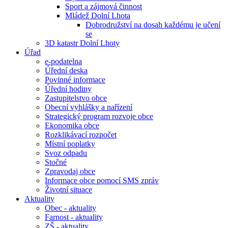
Sport a zájmová činnost
Mládež Dolní Lhota
Dobrodružství na dosah každému je učení
se
3D katastr Dolní Lhoty
Úřad
e-podatelna
Úřední deska
Povinné informace
Úřední hodiny
Zastupitelstvo obce
Obecní vyhlášky a nařízení
Strategický program rozvoje obce
Ekonomika obce
Rozklikávací rozpočet
Místní poplatky
Svoz odpadu
Stočné
Zpravodaj obce
Informace obce pomocí SMS zpráv
Životní situace
Aktuality
Obec - aktuality
Farnost - aktuality
ZŠ - aktuality