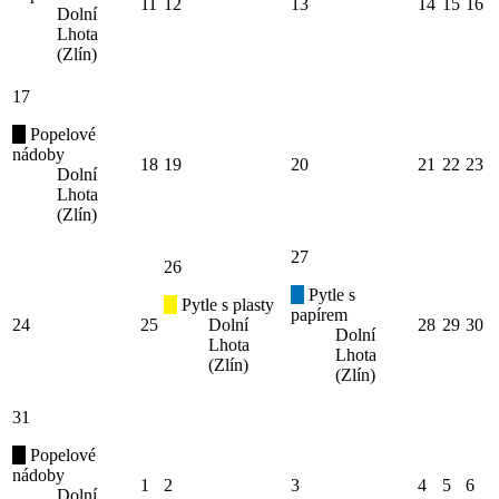
11
12
13
14
15
16
Dolní
Lhota
(Zlín)
17
Popelové
nádoby
18
19
20
21
22
23
Dolní
Lhota
(Zlín)
27
26
Pytle s
Pytle s plasty
papírem
24
25
Dolní
28
29
30
Dolní
Lhota
Lhota
(Zlín)
(Zlín)
31
Popelové
nádoby
1
2
3
4
5
6
Dolní