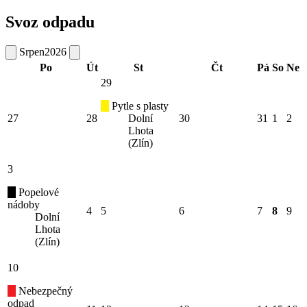
Svoz odpadu
Srpen
2026
Po
Út
St
Čt
Pá
So
Ne
29
Pytle s plasty
27
28
Dolní
30
31
1
2
Lhota
(Zlín)
3
Popelové
nádoby
4
5
6
7
8
9
Dolní
Lhota
(Zlín)
10
Nebezpečný
odpad