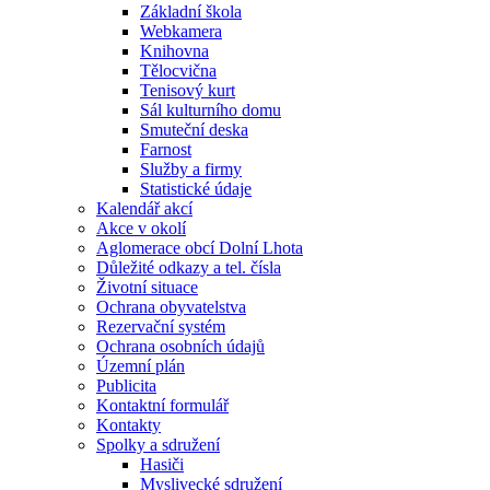
Základní škola
Webkamera
Knihovna
Tělocvična
Tenisový kurt
Sál kulturního domu
Smuteční deska
Farnost
Služby a firmy
Statistické údaje
Kalendář akcí
Akce v okolí
Aglomerace obcí Dolní Lhota
Důležité odkazy a tel. čísla
Životní situace
Ochrana obyvatelstva
Rezervační systém
Ochrana osobních údajů
Územní plán
Publicita
Kontaktní formulář
Kontakty
Spolky a sdružení
Hasiči
Myslivecké sdružení