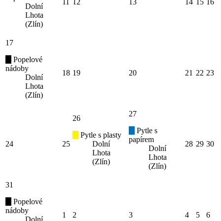
11
12
13
14
15
16
Dolní
Lhota
(Zlín)
17
Popelové
nádoby
18
19
20
21
22
23
Dolní
Lhota
(Zlín)
27
26
Pytle s
Pytle s plasty
papírem
24
25
Dolní
28
29
30
Dolní
Lhota
Lhota
(Zlín)
(Zlín)
31
Popelové
nádoby
1
2
3
4
5
6
Dolní