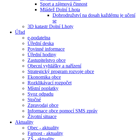
Sport a zájmová činnost
Mládež Dolní Lhota
Dobrodružství na dosah každému je učení
se
3D katastr Dolní Lhoty
Úřad
e-podatelna
Úřední deska
Povinné informace
Úřední hodiny
Zastupitelstvo obce
Obecní vyhlášky a nařízení
Strategický program rozvoje obce
Ekonomika obce
Rozklikávací rozpočet
Místní poplatky
Svoz odpadu
Stočné
Zpravodaj obce
Informace obce pomocí SMS zpráv
Životní situace
Aktuality
Obec - aktuality
Farnost - aktuality
ZŠ - aktuality