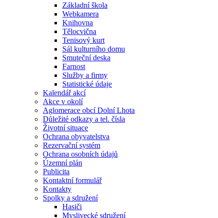
Základní škola
Webkamera
Knihovna
Tělocvična
Tenisový kurt
Sál kulturního domu
Smuteční deska
Farnost
Služby a firmy
Statistické údaje
Kalendář akcí
Akce v okolí
Aglomerace obcí Dolní Lhota
Důležité odkazy a tel. čísla
Životní situace
Ochrana obyvatelstva
Rezervační systém
Ochrana osobních údajů
Územní plán
Publicita
Kontaktní formulář
Kontakty
Spolky a sdružení
Hasiči
Myslivecké sdružení