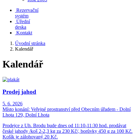
Rezervační
systém
Úřední
deska
Kontakt
Úvodní stránka
Kalendář
Kalendář
Prodej jahod
5. 6. 2026
Místo konání:
Veřejné prostranství před Obecním úřadem - Dolní
Lhota 129, Dolní Lhota
Prodejce z Uh. Brodu bude dnes od 11:10-11:30 hod. prodávat
české jahody /koš 2-2,3 kg za 230 Kč/, borůvky 450 g za 100 Kč.
Košík je zálohovaný 20 Kč.