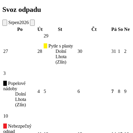
Svoz odpadu
Srpen
2026
Po
Út
St
Čt
Pá
So
Ne
29
Pytle s plasty
27
28
Dolní
30
31
1
2
Lhota
(Zlín)
3
Popelové
nádoby
4
5
6
7
8
9
Dolní
Lhota
(Zlín)
10
Nebezpečný
odpad