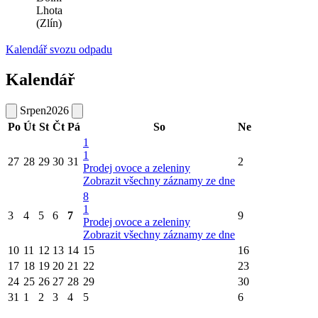
Lhota
(Zlín)
Kalendář svozu odpadu
Kalendář
Srpen
2026
Po
Út
St
Čt
Pá
So
Ne
1
1
27
28
29
30
31
2
Prodej ovoce a zeleniny
Zobrazit všechny záznamy ze dne
8
1
3
4
5
6
7
9
Prodej ovoce a zeleniny
Zobrazit všechny záznamy ze dne
10
11
12
13
14
15
16
17
18
19
20
21
22
23
24
25
26
27
28
29
30
31
1
2
3
4
5
6